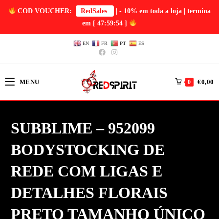
COD VOUCHER:
RedSales
| - 10% em toda a loja | termina
em
[ 47:59:53 ]
EN
FR
PT
ES
MENU
€
0,00
0
SUBBLIME – 952099
BODYSTOCKING DE
REDE COM LIGAS E
DETALHES FLORAIS
PRETO TAMANHO ÚNICO