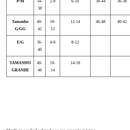
P/M
34-
2-8
6-10
38-44
36-38
38
Tamanho
40-
10-
12-14
46-48
40-42
G/GG
42
12
E/G
36-
4-8
8-12
40
TAMANHO
40-
10-
14-18
GRANDE
46
14