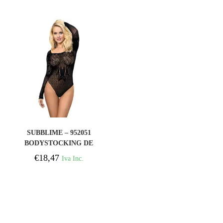
TAMANHO ÚNICO
COMPRAR
SUBBLIME – 952051
BODYSTOCKING DE
REDE COM MANGAS
€
18,47
Iva Inc.
COMPRIDAS E OMBROS
NÚS PRETO TAMANHO
ÚNICO