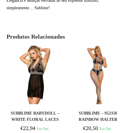
Elegância e sedução elevadas ao seu expoente máximo,
simplesmente… Sublime!
Produtos Relacionados
COMPRAR
COMPRAR
SUBBLIME BABYDOLL –
SUBBLIME – 952358
WHITE FLORAL LACES
RAINBOW HALTER
BLACK S / M
NECK FISHNET
€
22,94
€
20,50
Iva Inc.
Iva Inc.
BODYSTOCKING