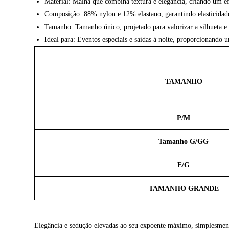
Material: Malha que combina textura e elegância, criando um efe
Composição: 88% nylon e 12% elastano, garantindo elasticidade
Tamanho: Tamanho único, projetado para valorizar a silhueta e s
Ideal para: Eventos especiais e saídas à noite, proporcionando
TAMANHO
P/M
Tamanho G/GG
E/G
TAMANHO GRANDE
Elegância e sedução elevadas ao seu expoente máximo, simplesm