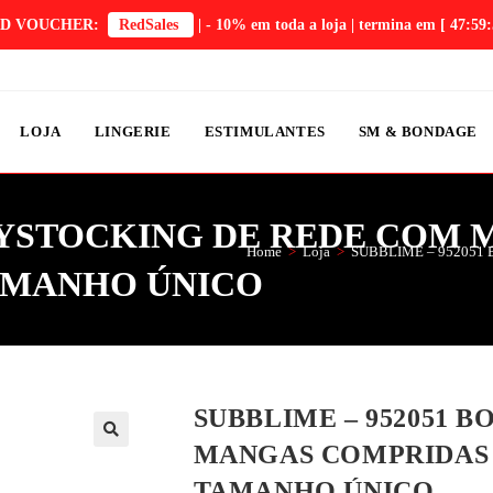
D VOUCHER:
RedSales
| - 10% em toda a loja | termina em
[ 47:59:
LOJA
LINGERIE
ESTIMULANTES
SM & BONDAGE
ODYSTOCKING DE REDE COM
Home
>
Loja
>
SUBBLIME – 95205
AMANHO ÚNICO
SUBBLIME – 952051 
MANGAS COMPRIDAS 
TAMANHO ÚNICO