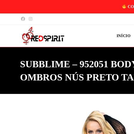
CO
INÍCIO
SUBBLIME – 952051 B
OMBROS NÚS PRETO T