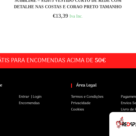
SUBBLIME – 952075 VESTIDO CURTO DE REDE COM
DETALHE NAS COSTAS E CORAO PRETO TAMANHO
ÚNICO
€
13,39
Iva Inc.
ÁTIS PARA ENCOMENDAS ACIMA DE
50€
te
Área Legal
Entrar | Login
Termos e Condições
Pagamen
Encomendas
Privacidade
Envios S
Cookies
Livro de