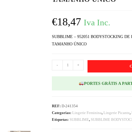
€
18,47
Iva Inc.
SUBBLIME – 952051 BODYSTOCKING D
TAMANHO ÚNICO
-
+
PORTES GRÁTIS A PART
REF:
D-241354
Categorias:
Lingerie Feminina
,
Lingerie Picante
,
Etiquetas:
SUBBLIME
,
SUBBLIME BODYSTOC