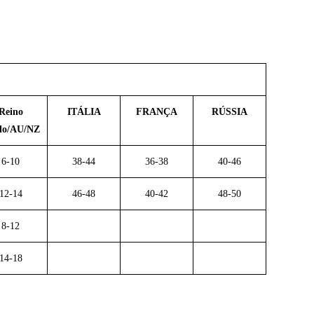
Reino
ITÁLIA
FRANÇA
RÚSSIA
do/AU/NZ
6-10
38-44
36-38
40-46
12-14
46-48
40-42
48-50
8-12
14-18