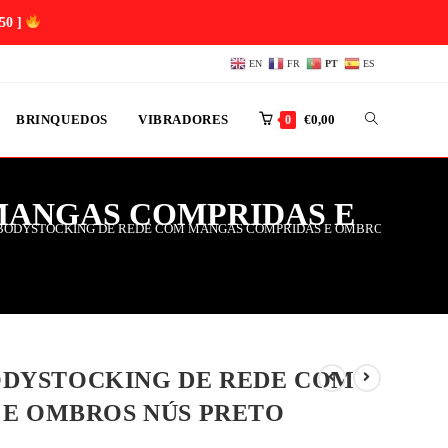
48 ]
EN
FR
PT
ES
BRINQUEDOS
VIBRADORES
€
0,00
0
 MANGAS COMPRIDAS E
1 BODYSTOCKING DE REDE COM MANGAS COMPRIDAS E OMBROS NÚS PR
BODYSTOCKING DE REDE COM
E OMBROS NÚS PRETO