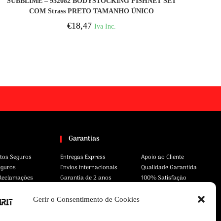
SUBBLIME – 952082 BODYSTOCKING FISHNET SET
COM Strass PRETO TAMANHO ÚNICO
€
18,47
Iva Inc.
Garantias
tos Seguros
Entregas Express
Apoio ao Cliente
eguros
Envios internacionais
Qualidade Garantida
 Reclamações
Garantia de 2 anos
100% Satisfação
Gerir o Consentimento de Cookies