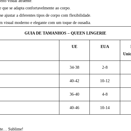
ito visual atraente.
 que se adapta confortavelmente ao corpo.
e ajustar a diferentes tipos de corpo com flexibilidade.
 um visual moderno e elegante com um toque de ousadia.
GUIA DE TAMANHOS –
QUEEN LINGERIE
UE
EUA
Uni
34-38
2-8
40-42
10-12
36-40
4-8
40-46
10-14
ente… Sublime!