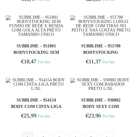
ESTAMPAS NO GOLA
DECOTE HALTER
PRETO TAMANHO
PRETO TAMANHO
ÚNICO
ÚNICO
COMPRAR
COMPRAR
SUBBLIME – 951801
SUBBLIME – 951788
BODYSTOCKING SEM
BODYSTOCKING
FUNDO DE REDE E
LONGO DE REDE COM
€
18,47
€
11,37
Iva Inc.
Iva Inc.
RENDA COM GOLA
TIRAS NO PEITO E NAS
ALTA PRETO TAMANHO
COSTAS PRETO
ÚNICO
TAMANHO ÚNICO
COMPRAR
COMPRAR
SUBBLIME – 954154
SUBBLIME – 930882
BODY COM CINTA-LIGA
BODY SEXY COM
PRETO L/XL
BABADOS PRETO L/XL
€
25,99
€
23,96
Iva Inc.
Iva Inc.