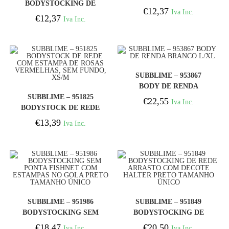
BODYSTOCKING DE
FUNDO DE REDE COM
€
12,37
Iva Inc.
REDE COM ALAS DE
€
12,37
TIRAS PRETAS
Iva Inc.
PESCOO CRUZADAS
TAMANHO ÚNICO
PRETO TAMANHO
ÚNICO
COMPRAR
SUBBLIME – 953867
BODY DE RENDA
COMPRAR
SUBBLIME – 951825
BRANCO L/XL
€
22,55
Iva Inc.
BODYSTOCK DE REDE
COM ESTAMPA DE
€
13,39
Iva Inc.
ROSAS VERMELHAS,
SEM FUNDO, XS/M
COMPRAR
COMPRAR
SUBBLIME – 951986
SUBBLIME – 951849
BODYSTOCKING SEM
BODYSTOCKING DE
PONTA FISHNET COM
REDE ARRASTO COM
€
18,47
€
20,50
Iva Inc.
Iva Inc.