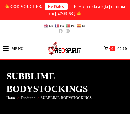
COD VOUCHER:
RedSales
| - 10% em toda a loja | termina
em
[ 47:59:53 ]
EN
FR
PT
ES
MENU
€
0,00
0
SUBBLIME
BODYSTOCKINGS
Home
>
Produtos
>
SUBBLIME BODYSTOCKINGS