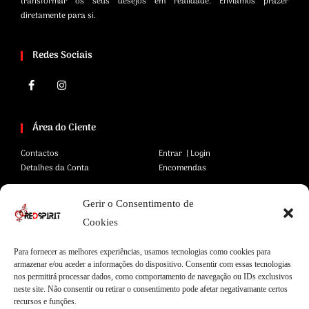
transformar os seus desejos em realidade. Enviamos prazer
diretamente para si.
Redes Sociais
Área do Ciente
Contactos
Entrar | Login
Detalhes da Conta
Encomendas
Gerir o Consentimento de
Área Legal
Cookies
Termos e Condições
Pagamentos Seguros
Para fornecer as melhores experiências, usamos tecnologias como cookies para
Privacidade
Envios Seguros
armazenar e/ou aceder a informações do dispositivo. Consentir com essas tecnologias
Cookies
Livro de Reclamações
nos permitirá processar dados, como comportamento de navegação ou IDs exclusivos
neste site. Não consentir ou retirar o consentimento pode afetar negativamante certos
recursos e funções.