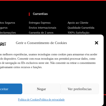
Garantias
tos Seguros
Entregas Express
Apoio ao Cliente
eguros
Envios internacionais
Qualidade Garantida
 Reclamações
Garantia de 2 anos
100% Satisfação
Gerir o Consentimento de Cookies
 as melhores experiências, usamos tecnologias como cookies para armazenar e/ou aceder
do dispositivo. Consentir com essas tecnologias nos permitirá processar dados, como
 de navegação ou IDs exclusivos neste site. Não consentir ou retirar o consentimento
gativamante certos recursos e funções.
ceitar
Negar
Ver preferências
Política de Cookies
Política de privacidade