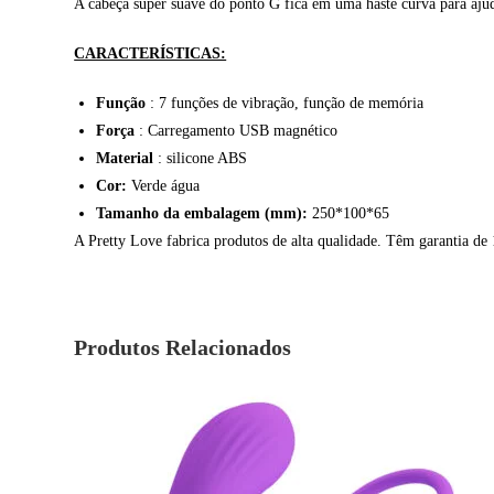
A cabeça super suave do ponto G fica em uma haste curva para ajud
CARACTERÍSTICAS:
Função
: 7 funções de vibração, função de memória
Força
: Carregamento USB magnético
Material
: silicone ABS
Cor:
Verde água
Tamanho da embalagem (mm):
250*100*65
A Pretty Love fabrica produtos de alta qualidade. Têm garantia de 1
Produtos Relacionados