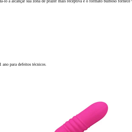
á-lo a alcançar sua zona de prazer mais receptiva e o formato bulboso fornece
 ano para defeitos técnicos.