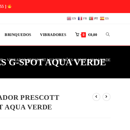
55 ]
EN
FR
PT
ES
BRINQUEDOS
VIBRADORES
€
0,00
0
S G-SPOT AQUA VERDE
E – VIBRADOR PRESCOTT MULTIFUNÕES G-SPOT AQUA VERDE
RADOR PRESCOTT
T AQUA VERDE