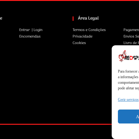
te
Área Legal
Entrar | Login
Termos e Condições
Pagamen
Encomendas
Privacidade
Envios S
Cookies
Livro de
Para fornecer
a informações 
comportamento
pode afetar ne
Gerir serviços
A