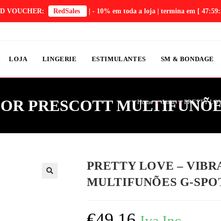
D VOUCHER:
RedSales
| - 10% em toda a loja | termina em
[ 47:59:
LOJA
LINGERIE
ESTIMULANTES
SM & BONDAGE
DOR PRESCOTT MULTIFUNÕE
Home
>
Loja
>
PRETTY LOV
PRETTY LOVE – VIB
MULTIFUNÕES G-SPO
€
49,16
Iva Inc.