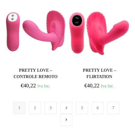
COMPRAR
COMPRAR
PRETTY LOVE –
PRETTY LOVE –
CONTROLE REMOTO
FLIRTATION
ESTIMULANTE SHELL
ESTIMULADOR G-POINT
€
40,22
€
40,22
Iva Inc.
Iva Inc.
30 MODOS
1
2
3
4
5
6
7