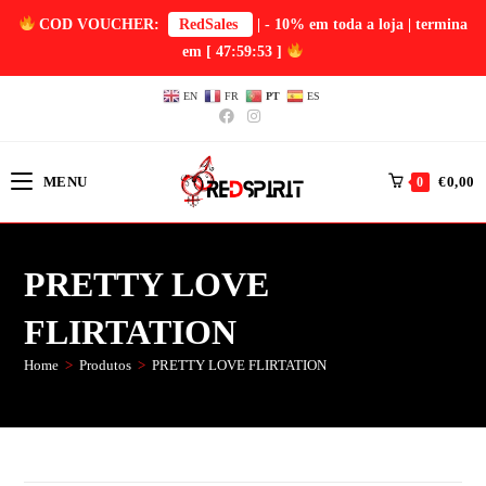
COD VOUCHER:
RedSales
| - 10% em toda a loja | termina
em
[ 47:59:53 ]
EN
FR
PT
ES
MENU
€
0,00
0
PRETTY LOVE
FLIRTATION
Home
>
Produtos
>
PRETTY LOVE FLIRTATION