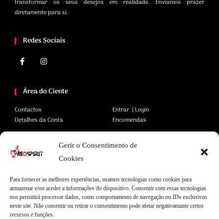
transformar os seus desejos em realidade. Enviamos prazer
diretamente para si.
Redes Sociais
Área do Ciente
Contactos
Entrar | Login
Detalhes da Conta
Encomendas
Gerir o Consentimento de
Área Legal
Cookies
Termos e Condições
Pagamentos Seguros
Para fornecer as melhores experiências, usamos tecnologias como cookies para
Privacidade
Envios Seguros
armazenar e/ou aceder a informações do dispositivo. Consentir com essas tecnologias
Cookies
Livro de Reclamações
nos permitirá processar dados, como comportamento de navegação ou IDs exclusivos
neste site. Não consentir ou retirar o consentimento pode afetar negativamante certos
recursos e funções.