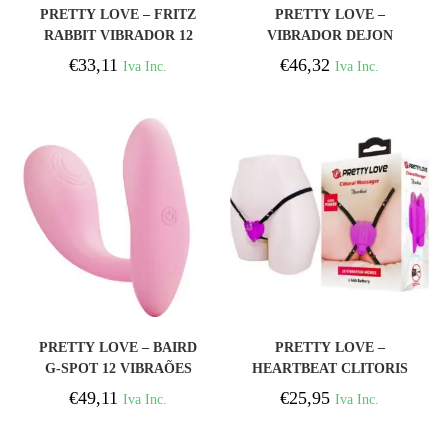
COMPRAR
COMPRAR
PRETTY LOVE – FRITZ
PRETTY LOVE –
RABBIT VIBRADOR 12
VIBRADOR DEJON
VIBRAÇÕES ROSA
COELHO 3 EM 1
€
33,11
€
46,32
Iva Inc.
Iva Inc.
MULTIFUNO VIOLETA
COMPRAR
COMPRAR
PRETTY LOVE – BAIRD
PRETTY LOVE –
G-SPOT 12 VIBRAÕES
HEARTBEAT CLITORIS
RECARREGVEL ROSA
MASSAGER 10 MODOS
€
49,11
€
25,95
Iva Inc.
Iva Inc.
APLICATIVO
DE VIBRAO ROXO