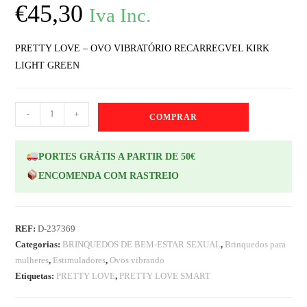
€
45,30
Iva Inc.
PRETTY LOVE – OVO VIBRATÓRIO RECARREGVEL KIRK
LIGHT GREEN
-
+
COMPRAR
PORTES GRÁTIS A PARTIR DE 50€
ENCOMENDA COM RASTREIO
REF:
D-237369
Categorias:
BRINQUEDOS DE BEM-ESTAR SEXUAL
,
Brinquedos para
mulheres
,
Estimuladores
,
Ovos vibrando
Etiquetas:
PRETTY LOVE
,
PRETTY LOVE SMART