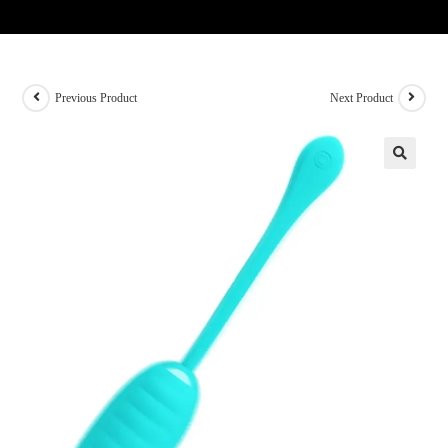
Previous Product
Next Product