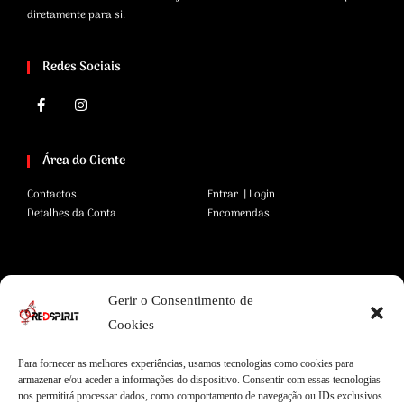
diretamente para si.
Redes Sociais
Área do Ciente
Contactos
Entrar | Login
Detalhes da Conta
Encomendas
Área Legal
Gerir o Consentimento de
Termos e Condições
Pagamentos Seguros
Cookies
Privacidade
Envios Seguros
Cookies
Livro de Reclamações
Para fornecer as melhores experiências, usamos tecnologias como cookies para
armazenar e/ou aceder a informações do dispositivo. Consentir com essas tecnologias
nos permitirá processar dados, como comportamento de navegação ou IDs exclusivos