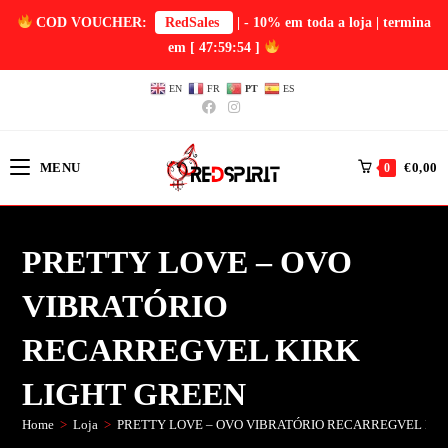
COD VOUCHER:
RedSales
| - 10% em toda a loja | termina
em
[ 47:59:53 ]
EN
FR
PT
ES
MENU
€
0,00
0
PRETTY LOVE – OVO
VIBRATÓRIO
RECARREGVEL KIRK
LIGHT GREEN
Home
>
Loja
>
PRETTY LOVE – OVO VIBRATÓRIO RECARREGVEL KIR