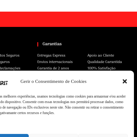
Garantias
tos Seguros
Entregas Express
Apoio ao Cliente
eguros
Envios internacionais
Qualidade Garantida
 Reclamações
Garantia de 2 anos
100% Satisfação
Gerir o Consentimento de Cookies
 as melhores experiências, usamos tecnologias como cookies para armazenar e/ou aceder
do dispositivo. Consentir com essas tecnologias nos permitirá processar dados, como
 de navegação ou IDs exclusivos neste site. Não consentir ou retirar o consentimento
gativamante certos recursos e funções.