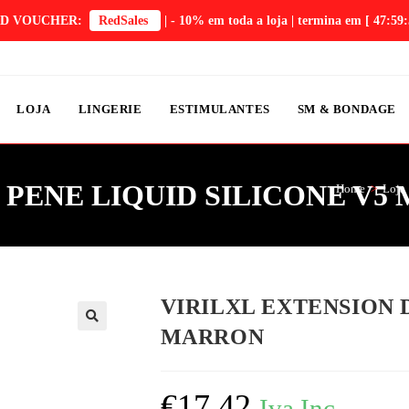
OD VOUCHER:
RedSales
| - 10% em toda a loja | termina em
[ 47:59:
LOJA
LINGERIE
ESTIMULANTES
SM & BONDAGE
 PENE LIQUID SILICONE V
Home
>
Loja
VIRILXL EXTENSION 
MARRON
🔍
€
17,42
Iva Inc.