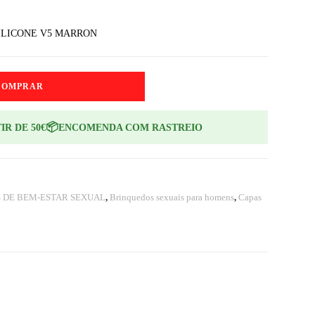
SILICONE V5 MARRON
COMPRAR
📦
IR DE 50€
ENCOMENDA COM RASTREIO
 DE BEM-ESTAR SEXUAL
,
Brinquedos sexuais para homens
,
Capas