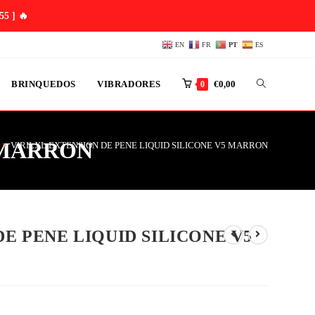
54 ]
🔥
EN
FR
PT
ES
BRINQUEDOS
VIBRADORES
€
0,00
0
5 MARRON
>
VIRILXL EXTENSION DE PENE LIQUID SILICONE V5 MARRON
DE PENE LIQUID SILICONE V5