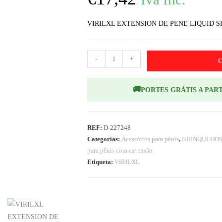
VIRILXL EXTENSION DE PENE LIQUID 
-
+
🚚
PORTES GRÁTIS A PART
REF:
D-227248
Categorias:
Acessórios para pênis
,
BRINQUEDOS
para pênis com extensão
Etiqueta:
VIRILXL