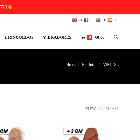
54 ]
EN
FR
PT
ES
BRINQUEDOS
VIBRADORES
€
0,00
0
Home
>
Produtos
>
VIRILXL
VIEW:
12
24
ALL