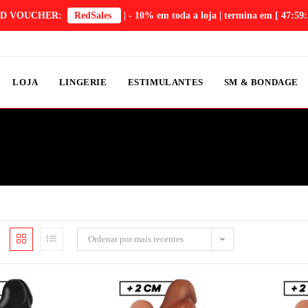
D VOUCHER:
RedSales
| - 10% em toda a loja | termina em
[ 47:59:
LOJA
LINGERIE
ESTIMULANTES
SM & BONDAGE
Ordenar por mais recentes