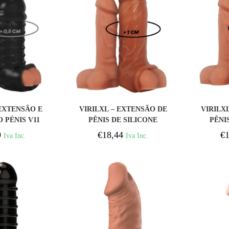
PRAR
COMPRAR
 EXTENSÃO E
VIRILXL – EXTENSÃO DE
VIRILX
 PÉNIS V11
PÊNIS DE SILICONE
PÊNI
ETA
LÍQUIDO V7 MARROM
TR
9
€
18,44
€
1
Iva Inc.
Iva Inc.