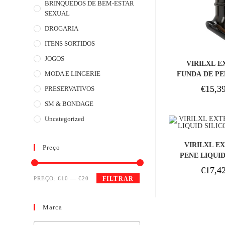
BRINQUEDOS DE BEM-ESTAR
SEXUAL
DROGARIA
ITENS SORTIDOS
COM
JOGOS
VIRILXL E
MODA E LINGERIE
€
15,3
PRESERVATIVOS
SM & BONDAGE
Uncategorized
COM
VIRILXL E
Preço
PENE LIQUID
NAT
€
17,4
PREÇO:
€10
—
€20
FILTRAR
Marca