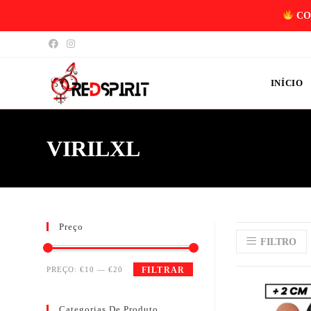
CO
INÍCIO
VIRILXL
Preço
FILTRO
PREÇO:
€10
—
€20
FILTRAR
Categorias De Produto