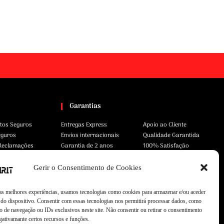
Garantias
tos Seguros
Entregas Express
Apoio ao Cliente
eguros
Envios internacionais
Qualidade Garantida
 Reclamações
Garantia de 2 anos
100% Satisfação
Gerir o Consentimento de Cookies
 as melhores experiências, usamos tecnologias como cookies para armazenar e/ou aceder
do dispositivo. Consentir com essas tecnologias nos permitirá processar dados, como
 de navegação ou IDs exclusivos neste site. Não consentir ou retirar o consentimento
gativamante certos recursos e funções.