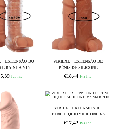
COMPRAR
COMPRAR
L – EXTENSÃO DO
VIRILXL – EXTENSÃO DE
S E BAINHA V15
PÊNIS DE SILICONE
ANSPARENTE
LÍQUIDO V9 MARROM
5,39
€
18,44
Iva Inc.
Iva Inc.
COMPRAR
VIRILXL EXTENSION DE
PENE LIQUID SILICONE V3
MARRON
€
17,42
Iva Inc.