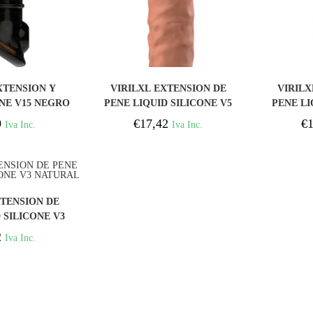
PRAR
COMPRAR
XTENSION Y
VIRILXL EXTENSION DE
VIRILX
FUNDA DE PENE V15 NEGRO
PENE LIQUID SILICONE V5
PENE LI
MARRON
9
€
17,42
€
1
Iva Inc.
Iva Inc.
PRAR
XTENSION DE
 SILICONE V3
URAL
2
Iva Inc.