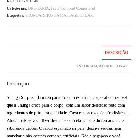
REF:
D11-201199
Categorias:
DROGARIA
,
Tinta Corporal Comestível
Etiquetas:
SHUNGA
,
SHUNGA MASSAGE CREAM
DESCRIÇÃO
INFORMAÇÃO ADICIONAL
Descrição
Shunga Surpreenda o seu parceiro com esta tinta corporal comestível
que a Shunga criou para o corpo, com um sabor delicioso feito com
ingredientes de primeira qualidade. Cava e morango são afrodisíacos…
Ainda mais se você fizer desenhos com ela na pele do seu amante e
saboreá-la depois. Quando espalhado na pele, deixa-a sedosa, sem
manchar e não contém corantes artificiais. Não é pegajoso e você