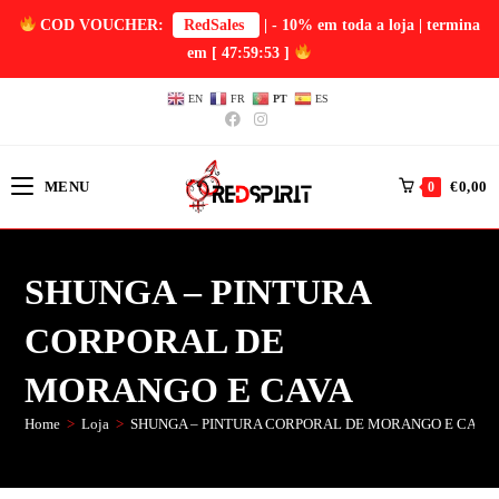
COD VOUCHER:
RedSales
| - 10% em toda a loja | termina
em
[ 47:59:53 ]
EN
FR
PT
ES
MENU
€
0,00
0
SHUNGA – PINTURA
CORPORAL DE
MORANGO E CAVA
Home
>
Loja
>
SHUNGA – PINTURA CORPORAL DE MORANGO E CAVA