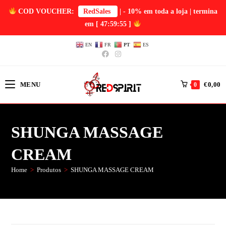
COD VOUCHER:
RedSales
| - 10% em toda a loja | termina
em
[ 47:59:55 ]
EN
FR
PT
ES
MENU
€
0,00
0
SHUNGA MASSAGE
CREAM
Home
>
Produtos
>
SHUNGA MASSAGE CREAM