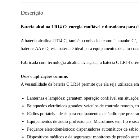
Descrição
Bateria alcalina LR14 C: energia confiável e duradoura para d
A bateria alcalina LR14 C, também conhecida como "tamanho C", é
baterias AA e D, esta bateria é ideal para equipamentos de alto c
Fabricada com tecnologia alcalina avançada, a bateria C LR14 ofere
Usos e aplicações comuns
A versatilidade da bateria C LR14 permite que ela seja utilizada
Lanternas e lampiões: garantem operação confiável em situações
Brinquedos eletrônicos grandes: veículos de controle remoto, tr
Rádios portáteis: ideais para equipamentos de áudio que precis
Equipamentos de áudio profissionais: Microfones sem fio e sist
Pequenos eletrodomésticos: dispensadores automáticos de sabão
Dispositivos médicos e de segurança: monitores de pressão arter