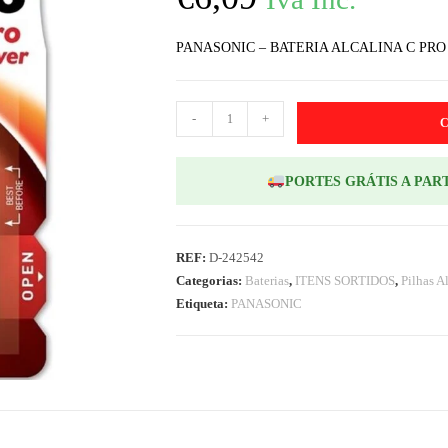
PANASONIC – BATERIA ALCALINA C PRO
-
+
PORTES GRÁTIS A PART
REF:
D-242542
Categorias:
Baterias
,
ITENS SORTIDOS
,
Pilhas A
Etiqueta:
PANASONIC