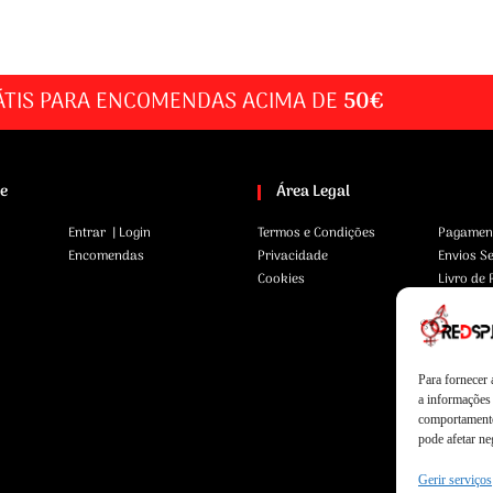
ÁTIS PARA ENCOMENDAS ACIMA DE
50€
te
Área Legal
Entrar | Login
Termos e Condições
Pagamen
Encomendas
Privacidade
Envios S
Cookies
Livro de
Para fornecer
a informações 
comportamento
pode afetar ne
Gerir serviços