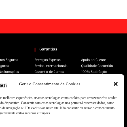
Garantias
tos Seguros
Entregas Express
Apoio ao Cliente
eguros
Envios internacionais
Qualidade Garantida
 Reclamações
Garantia de 2 anos
100% Satisfação
Gerir o Consentimento de Cookies
 as melhores experiências, usamos tecnologias como cookies para armazenar e/ou aceder
do dispositivo. Consentir com essas tecnologias nos permitirá processar dados, como
 de navegação ou IDs exclusivos neste site. Não consentir ou retirar o consentimento
gativamante certos recursos e funções.