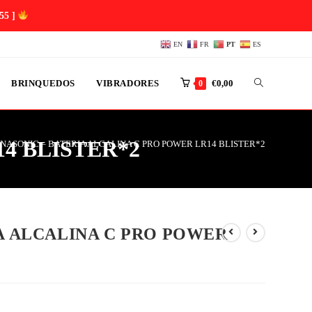
54 ]
EN
FR
PT
ES
BRINQUEDOS
VIBRADORES
€
0,00
0
4 BLISTER*2
NASONIC – BATERIA ALCALINA C PRO POWER LR14 BLISTER*2
A ALCALINA C PRO POWER