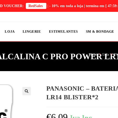
D VOUCHER:
RedSales
| - 10% em toda a loja | termina em
[ 47:59:
LOJA
LINGERIE
ESTIMULANTES
SM & BONDAGE
ALCALINA C PRO POWER LR1
Home
>
Loja
>
PA
PANASONIC – BATERI
LR14 BLISTER*2
€
6,09
Iva Inc.