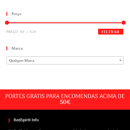
Preço
PREÇO:
€0
—
€20
FILTRAR
Marca
Qualquer Marca
PORTES GRÁTIS PARA ENCOMENDAS ACIMA DE
50€
RedSpirit Info