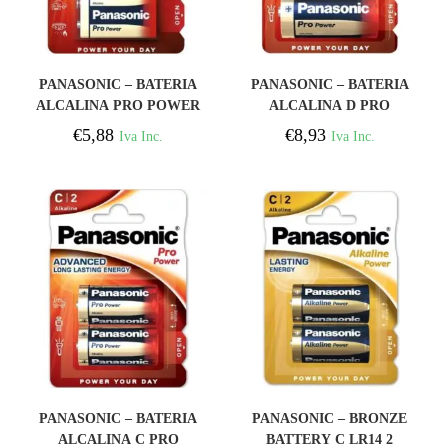
COMPRAR
COMPRAR
PANASONIC – BATERIA
PANASONIC – BATERIA
ALCALINA PRO POWER
ALCALINA D PRO
9V LR61 BLISTER*1
POWER LR20 BLISTER*2
€
5,88
€
8,93
Iva Inc.
Iva Inc.
COMPRAR
COMPRAR
PANASONIC – BATERIA
PANASONIC – BRONZE
ALCALINA C PRO
BATTERY C LR14 2