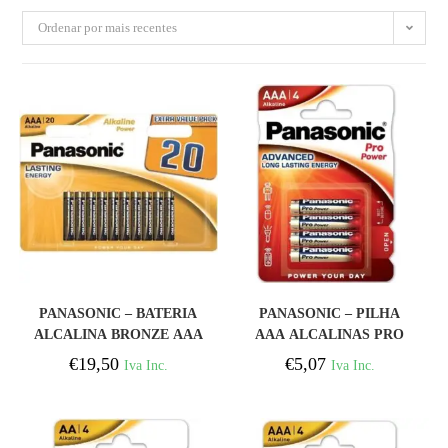
Ordenar por mais recentes
COMPRAR
COMPRAR
PANASONIC – BATERIA
PANASONIC – PILHA
ALCALINA BRONZE AAA
AAA ALCALINAS PRO
LR03 BLISTER*20
POWER LR03 BLISTER*4
€
19,50
€
5,07
Iva Inc.
Iva Inc.