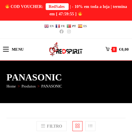
COD VOUCHER:
RedSales
| - 10% em toda a loja | termina
em
[ 47:59:54 ]
EN
FR
PT
ES
MENU
€
0,00
0
PANASONIC
Home
>
Produtos
>
PANASONIC
FILTRO