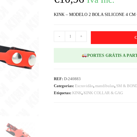
KINK – MODELO 2 BOLA SILICONE 4 CM
-
+
PORTES GRÁTIS A PART
REF:
D-240883
Categorias:
Escravidão
,
mandíbulas
,
SM & BON
Etiquetas:
KINK
,
KINK COLLAR & GAG