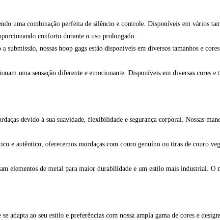
o uma combinação perfeita de silêncio e controle. Disponíveis em vários taman
roporcionando conforto durante o uso prolongado.
a submissão, nossas hoop gags estão disponíveis em diversos tamanhos e cores.
rcionam uma sensação diferente e emocionante. Disponíveis em diversas cores e
daças devido à sua suavidade, flexibilidade e segurança corporal. Nossas mandí
ico e autêntico, oferecemos mordaças com couro genuíno ou tiras de couro veg
m elementos de metal para maior durabilidade e um estilo mais industrial. O me
se adapta ao seu estilo e preferências com nossa ampla gama de cores e design