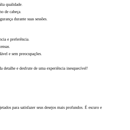
lta qualidade.
ho de cabeça.
gurança durante suas sessões.
cia e preferência.
tensas.
dável e sem preocupações.
da detalhe e desfrute de uma experiência inesquecível!
tados para satisfazer seus desejos mais profundos. É escuro e