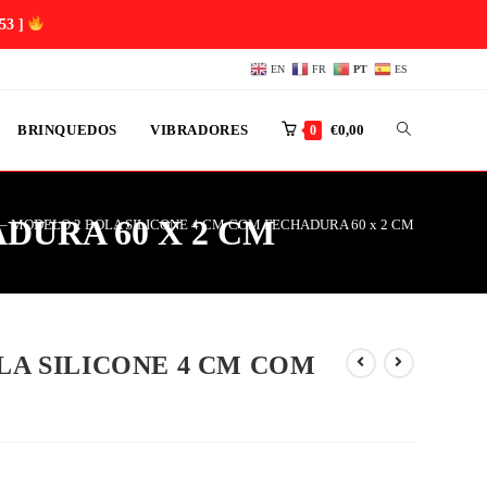
53 ]
EN
FR
PT
ES
BRINQUEDOS
VIBRADORES
€
0,00
0
DURA 60 X 2 CM
 – MODELO 2 BOLA SILICONE 4 CM COM FECHADURA 60 x 2 CM
LA SILICONE 4 CM COM
M