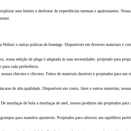
xplorar seus limites e desfrutar de experiências intensas e apaixonantes. Noss
razer.
a Shibari e outras práticas de bondage. Disponíveis em diversos materiais e co
os, nossa seleção de plugs é adaptada às suas necessidades. projetado para pro
 para cada preferência.
ossos chicotes e chicotes. Feitos de materiais duráveis e projetados para um m
aras de alta qualidade. Disponíveis em couro, látex e outros materiais, nossas
 De mordaças de bola a mordaças de anel, nossos produtos são projetados para 
rampos para mamilos ajustáveis. Projetados para oferecer um equilíbrio perfeit