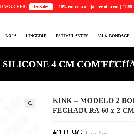
D VOUCHER:
RedSales
| - 10% em toda a loja | termina em
[ 47:59:
LOJA
LINGERIE
ESTIMULANTES
SM & BONDAGE
 SILICONE 4 CM COM FECHA
Home
>
Loja
>
KINK
KINK – MODELO 2 BO
FECHADURA 60 x 2 C
€
10,96
Iva Inc.