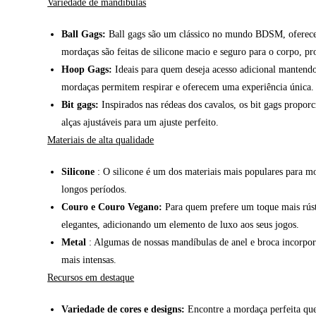
Variedade de mandíbulas
Ball Gags:
Ball gags são um clássico no mundo BDSM, oferecend
mordaças são feitas de silicone macio e seguro para o corpo, p
Hoop Gags:
Ideais para quem deseja acesso adicional mantendo 
mordaças permitem respirar e oferecem uma experiência única.
Bit gags:
Inspirados nas rédeas dos cavalos, os bit gags propo
alças ajustáveis para um ajuste perfeito.
Materiais de alta qualidade
Silicone
: O silicone é um dos materiais mais populares para mor
longos períodos.
Couro e Couro Vegano:
Para quem prefere um toque mais rúst
elegantes, adicionando um elemento de luxo aos seus jogos.
Metal
: Algumas de nossas mandíbulas de anel e broca incorpora
mais intensas.
Recursos em destaque
Variedade de cores e designs:
Encontre a mordaça perfeita que 