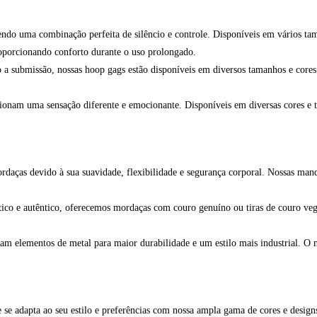
o uma combinação perfeita de silêncio e controle. Disponíveis em vários taman
roporcionando conforto durante o uso prolongado.
a submissão, nossas hoop gags estão disponíveis em diversos tamanhos e cores.
rcionam uma sensação diferente e emocionante. Disponíveis em diversas cores e
daças devido à sua suavidade, flexibilidade e segurança corporal. Nossas mandí
ico e autêntico, oferecemos mordaças com couro genuíno ou tiras de couro veg
m elementos de metal para maior durabilidade e um estilo mais industrial. O me
se adapta ao seu estilo e preferências com nossa ampla gama de cores e design