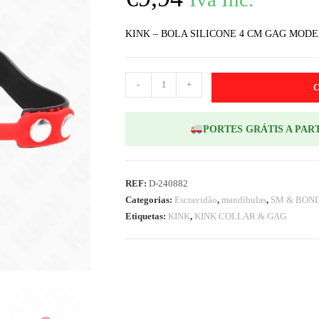
KINK – BOLA SILICONE 4 CM GAG MODEL
-
+
PORTES GRÁTIS A PART
REF:
D-240882
Categorias:
Escravidão
,
mandíbulas
,
SM & BON
Etiquetas:
KINK
,
KINK COLLAR & GAG