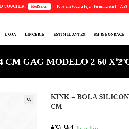
D VOUCHER:
RedSales
| - 10% em toda a loja | termina em
[ 47:59:
LOJA
LINGERIE
ESTIMULANTES
SM & BONDAGE
4 CM GAG MODELO 2 60 X 2
Home
>
KINK – BOLA SILICON
CM
€
9,94
Iva Inc.