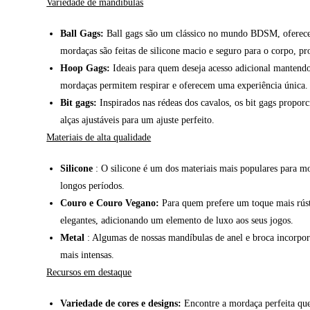
Variedade de mandíbulas
Ball Gags:
Ball gags são um clássico no mundo BDSM, oferecend
mordaças são feitas de silicone macio e seguro para o corpo, p
Hoop Gags:
Ideais para quem deseja acesso adicional mantendo 
mordaças permitem respirar e oferecem uma experiência única.
Bit gags:
Inspirados nas rédeas dos cavalos, os bit gags propo
alças ajustáveis para um ajuste perfeito.
Materiais de alta qualidade
Silicone
: O silicone é um dos materiais mais populares para mor
longos períodos.
Couro e Couro Vegano:
Para quem prefere um toque mais rúst
elegantes, adicionando um elemento de luxo aos seus jogos.
Metal
: Algumas de nossas mandíbulas de anel e broca incorpora
mais intensas.
Recursos em destaque
Variedade de cores e designs:
Encontre a mordaça perfeita que 