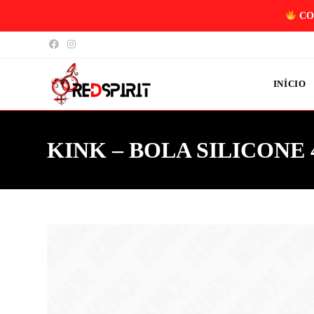
CO
INÍCIO
KINK – BOLA SILICONE 