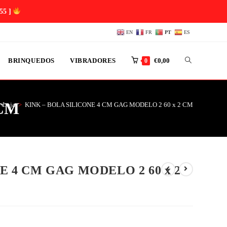
54 ]
EN
FR
PT
ES
BRINQUEDOS
VIBRADORES
€
0,00
0
 CM
Loja
>
KINK – BOLA SILICONE 4 CM GAG MODELO 2 60 x 2 CM
E 4 CM GAG MODELO 2 60 x 2