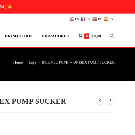
54 ]
EN
FR
PT
ES
BRINQUEDOS
VIBRADORES
€
0,00
0
Home
>
Loja
>
INTENSE PUMP – UNISEX PUMP SUCKER
SEX PUMP SUCKER