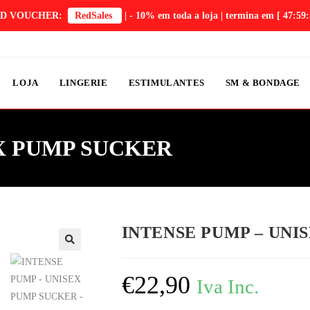
D VOUCHER:
RedSales
| - 10% em toda a loja | termina em
[ 47:59:
LOJA
LINGERIE
ESTIMULANTES
SM & BONDAGE
EX PUMP SUCKER
INTENSE PUMP – UNI
€
22,90
Iva Inc.