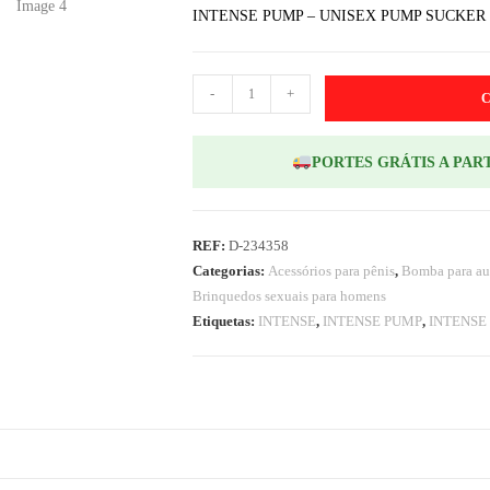
INTENSE PUMP – UNISEX PUMP SUCKER
-
+
PORTES GRÁTIS A PART
REF:
D-234358
Categorias:
Acessórios para pênis
,
Bomba para au
Brinquedos sexuais para homens
Etiquetas:
INTENSE
,
INTENSE PUMP
,
INTENSE