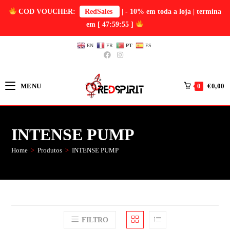
COD VOUCHER:
RedSales
| - 10% em toda a loja | termina
em
[ 47:59:55 ]
EN
FR
PT
ES
MENU
€
0,00
0
INTENSE PUMP
Home
>
Produtos
>
INTENSE PUMP
FILTRO