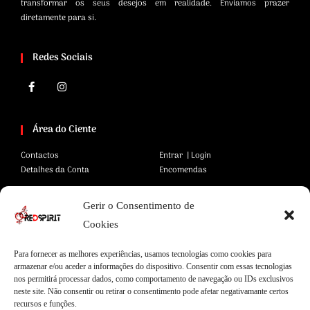
transformar os seus desejos em realidade. Enviamos prazer
diretamente para si.
Redes Sociais
Área do Ciente
Contactos
Entrar | Login
Detalhes da Conta
Encomendas
Gerir o Consentimento de
Área Legal
Cookies
Termos e Condições
Pagamentos Seguros
Para fornecer as melhores experiências, usamos tecnologias como cookies para
Privacidade
Envios Seguros
armazenar e/ou aceder a informações do dispositivo. Consentir com essas tecnologias
Cookies
Livro de Reclamações
nos permitirá processar dados, como comportamento de navegação ou IDs exclusivos
neste site. Não consentir ou retirar o consentimento pode afetar negativamante certos
recursos e funções.