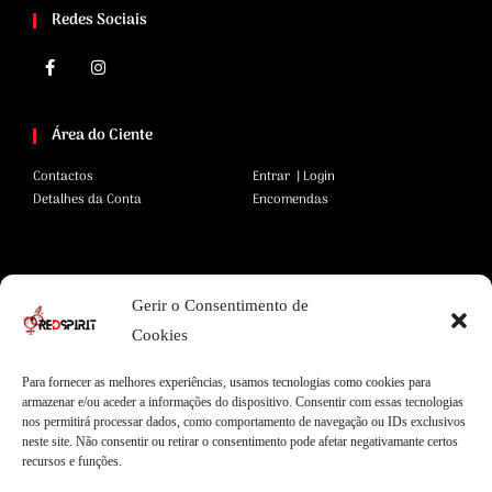
Redes Sociais
Área do Ciente
Contactos
Entrar | Login
Detalhes da Conta
Encomendas
Área Legal
Gerir o Consentimento de
Termos e Condições
Pagamentos Seguros
Cookies
Privacidade
Envios Seguros
Cookies
Livro de Reclamações
Para fornecer as melhores experiências, usamos tecnologias como cookies para
armazenar e/ou aceder a informações do dispositivo. Consentir com essas tecnologias
nos permitirá processar dados, como comportamento de navegação ou IDs exclusivos
neste site. Não consentir ou retirar o consentimento pode afetar negativamante certos
Garantias
recursos e funções.