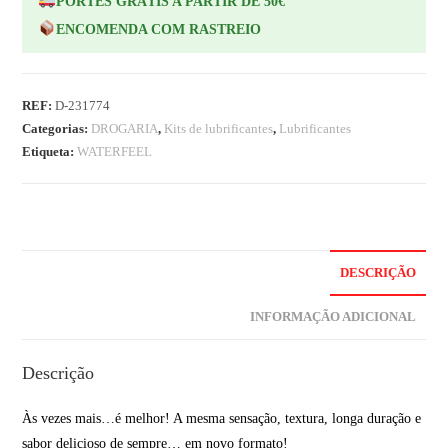
PORTES GRÁTIS A PARTIR DE 50€
ENCOMENDA COM RASTREIO
REF:
D-231774
Categorias:
DROGARIA
,
Kits de lubrificantes
,
Lubrificantes
Etiqueta:
WATERFEEL
DESCRIÇÃO
INFORMAÇÃO ADICIONAL
Descrição
Às vezes mais…é melhor! A mesma sensação, textura, longa duração e
sabor delicioso de sempre… em novo formato!