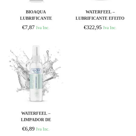
COMPRAR
COMPRAR
BIOAQUA
WATERFEEL –
LUBRIFICANTE
LUBRIFICANTE EFEITO
INGREDIENTES
FRIO 150 ML PACK 25
€
7,87
€
322,95
Iva Inc.
Iva Inc.
NATURAIS À BASE DE
UNIDADES
ÁGUA 50 ML
COMPRAR
WATERFEEL –
LIMPADOR DE
BRINQUEDOS ESTÉRIL
€
6,89
Iva Inc.
150 ML