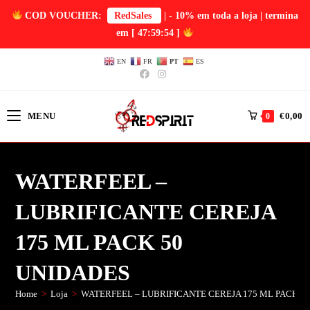
COD VOUCHER:
RedSales
| - 10% em toda a loja | termina
em
[ 47:59:54 ]
EN
FR
PT
ES
MENU
€
0,00
0
WATERFEEL –
LUBRIFICANTE CEREJA
175 ML PACK 50
UNIDADES
Home
>
Loja
>
WATERFEEL – LUBRIFICANTE CEREJA 175 ML PACK 5