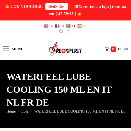
COD VOUCHER:
RedSales
| - 10% em toda a loja | termina
em
[ 47:59:54 ]
EN
FR
PT
ES
MENU
€
0,00
0
WATERFEEL LUBE
COOLING 150 ML EN IT
NL FR DE
Home
>
Loja
>
WATERFEEL LUBE COOLING 150 ML EN IT NL FR DE