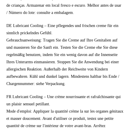
de crianças. Armazenar em local fresco e escuro. Melhor antes de usar
/ Número do lote: consulte a embalagem.
DE Lubricant Cooling – Eine pflegendes und frischen creme für ein
sinnlich prickelndes Gefühl.
Gebrauchsanweisung: Tragen Sie die Creme auf Ihre Genitalien auf
und massieren Sie die Sanft ein. Testen Sie die Creme ehe Sie diese
regelmäßig benutzen, indem Sie ein wenig davon auf die Innenseite
Ihres Unterarms einmassieren. Stoppen Sie die Anwendung bei einer
allergischen Reaktion. Außerhalb der Reichweite von Kindern
aufbewahren. Kühl und dunkel lagern. Mindestens haltbar bis Ende /
Chargennummer: siehe Verpackung.
FR Lubricant Cooling – Une crème nourrissante et rafraîchissante qui
un plaisir sensuel petillant.
Mode d'emploi: Appliquer la quantité crème la sur les organes génitaux
et masser doucement. Avant d'utiliser ce produit, testez une petite
quantité de crème sur l'intérieur de votre avant-bras. Arrêtez