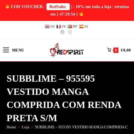
COD VOUCHER:
RedSales
| - 10% em toda a loja | termina
em
[ 47:59:54 ]
EN
FR
PT
ES
MENU
€
0,00
0
SUBBLIME – 955595
VESTIDO MANGA
COMPRIDA COM RENDA
PRETA S/M
Home
>
Loja
>
SUBBLIME – 955595 VESTIDO MANGA COMPRIDA COM