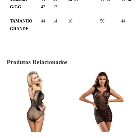
G/GG
42
12
TAMANHO
44
14
16
50
44
GRANDE
Produtos Relacionados