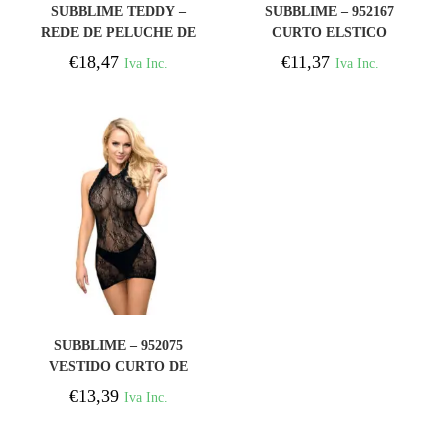
COMPRAR
COMPRAR
SUBBLIME TEDDY –
SUBBLIME – 952167
REDE DE PELUCHE DE
CURTO ELSTICO
MANGA COMPRIDA S/M
FISHNET
€
18,47
€
11,37
Iva Inc.
Iva Inc.
BODYSTOCKING PRETO
TAMANHO ÚNICO
COMPRAR
SUBBLIME – 952075
VESTIDO CURTO DE
REDE COM DETALHE
€
13,39
Iva Inc.
NAS COSTAS E CORAO
PRETO TAMANHO