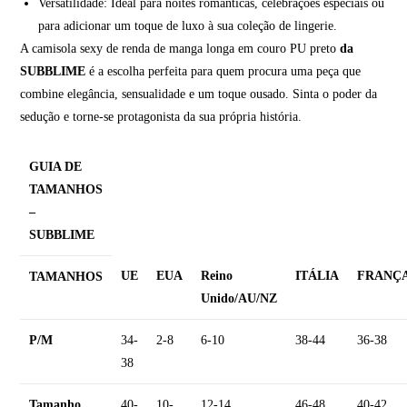
Versatilidade: Ideal para noites românticas, celebrações especiais ou
para adicionar um toque de luxo à sua coleção de lingerie.
A camisola sexy de renda de manga longa em couro PU preto
da
SUBBLIME
é a escolha perfeita para quem procura uma peça que
combine elegância, sensualidade e um toque ousado. Sinta o poder da
sedução e torne-se protagonista da sua própria história.
GUIA DE
TAMANHOS
–
SUBBLIME
UE
EUA
Reino
ITÁLIA
FRANÇ
TAMANHOS
Unido/AU/NZ
P/M
34-
2-8
6-10
38-44
36-38
38
Tamanho
40-
10-
12-14
46-48
40-42