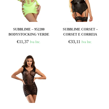
COMPRAR
COMPRAR
SUBBLIME – 952280
SUBBLIME CORSET –
BODYSTOCKING VERDE
CORSET E CORREIA
MANGA LONGA COM
PRETA S / M
€
11,37
€
33,11
Iva Inc.
Iva Inc.
REDE ELSTICA
TAMANHO ÚNICO
COMPRAR