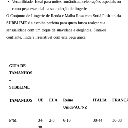
Versatilidade: Ideal para noites românticas, celebrações especiais ou
como peça essencial na sua coleção de lingerie.
O Conjunto de Lingerie de Renda e Malha Rosa com Sutiã Push-up
da
SUBBLIME
é a escolha perfeita para quem busca realçar sua
sensualidade com um toque de suavidade e elegância. Sinta-se
confiante, linda e irresistível com esta peça única
GUIA DE
TAMANHOS
–
SUBBLIME
UE
EUA
Reino
ITÁLIA
FRANÇ
TAMANHOS
Unido/AU/NZ
P/M
34-
2-8
6-10
38-44
36-38
38