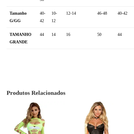
Tamanho
40-
10-
12-14
46-48
40-42
G/GG
42
12
TAMANHO
44
14
16
50
44
GRANDE
Produtos Relacionados