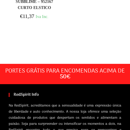
SUBBLIME – 952167
CURTO ELSTICO
FISHNET
€
11,37
Iva Inc.
BODYSTOCKING PRETO
TAMANHO ÚNICO
PORTES GRÁTIS PARA ENCOMENDAS ACIMA DE
50€
RedSpirit Info
Na RedSpirit, acreditamos que a sensualidade é uma expressão única
de liberdade e auto conhecimento. A nossa loja oferece uma seleção
cuidadosa de produtos que despertam os sentidos e alimentam a
paixão. Seja para surpreender ou intensificar os momentos a dois, na
RedSpirit encontra tudo o que precisa para se reencontrar e