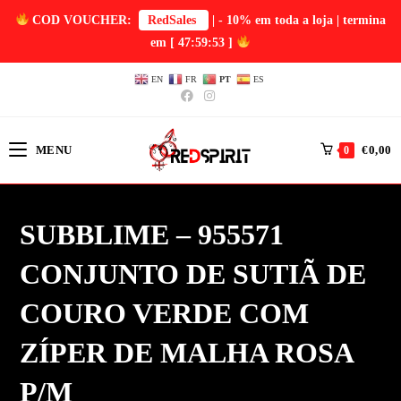
COD VOUCHER:
RedSales
| - 10% em toda a loja | termina
em
[ 47:59:53 ]
EN
FR
PT
ES
MENU
€
0,00
0
SUBBLIME – 955571
CONJUNTO DE SUTIÃ DE
COURO VERDE COM
ZÍPER DE MALHA ROSA
P/M