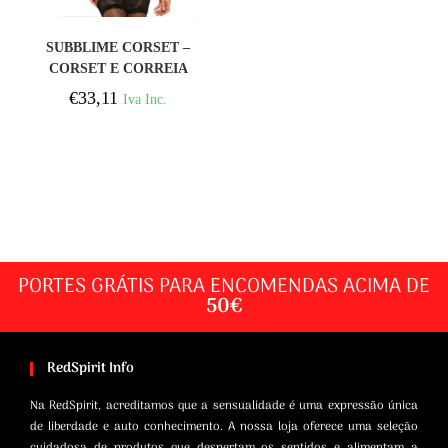
COMPRAR
SUBBLIME CORSET –
CORSET E CORREIA
PRETA S / M
€
33,11
Iva Inc.
PORTES GRÁTIS PARA ENCOMENDAS ACIMA DE
50€
RedSpirit Info
Na RedSpirit, acreditamos que a sensualidade é uma expressão única
de liberdade e auto conhecimento. A nossa loja oferece uma seleção
cuidadosa de produtos que despertam os sentidos e alimentam a