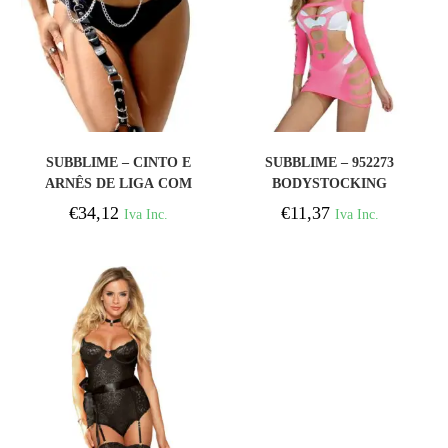
COMPRAR
COMPRAR
SUBBLIME – CINTO E
SUBBLIME – 952273
ARNÊS DE LIGA COM
BODYSTOCKING
ANÉIS E CORRENTE
MANGA LONGA COM
€
34,12
€
11,37
Iva Inc.
Iva Inc.
DETALHE TAMANHO
REDE ELSTICA ROSA
ÚNICO
TAMANHO ÚNICO