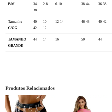
P/M
34-
2-8
6-10
38-44
36-38
38
Tamanho
40-
10-
12-14
46-48
40-42
G/GG
42
12
TAMANHO
44
14
16
50
44
GRANDE
Produtos Relacionados