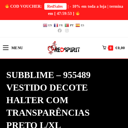
COD VOUCHER:
RedSales
| - 10% em toda a loja | termina
em
[ 47:59:53 ]
EN
FR
PT
ES
MENU
€
0,00
0
SUBBLIME – 955489
VESTIDO DECOTE
HALTER COM
TRANSPARÊNCIAS
PRETO L/XL