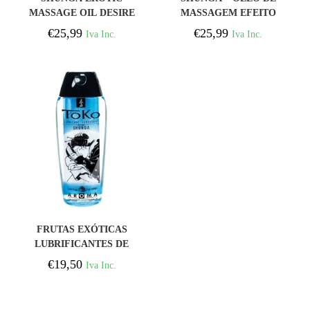
MASSAGE OIL DESIRE
MASSAGEM EFEITO
240ML
CALOR SABOR INTENSO
€
25,99
€
25,99
Iva Inc.
Iva Inc.
DE CEREJA 100 ML
COMPRAR
FRUTAS EXÓTICAS
LUBRIFICANTES DE
AROMA SHUNGA TOKO
€
19,50
Iva Inc.