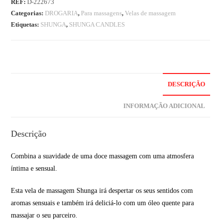
REF:
D-222673
Categorias:
DROGARIA
,
Para massagens
,
Velas de massagem
Etiquetas:
SHUNGA
,
SHUNGA CANDLES
DESCRIÇÃO
INFORMAÇÃO ADICIONAL
Descrição
Combina a suavidade de uma doce massagem com uma atmosfera
íntima e sensual.
Esta vela de massagem Shunga irá despertar os seus sentidos com
aromas sensuais e também irá deliciá-lo com um óleo quente para
massajar o seu parceiro.