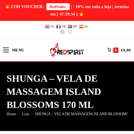
COD VOUCHER:
RedSales
| - 10% em toda a loja | termina
em
[ 47:59:54 ]
EN
FR
PT
ES
MENU
€
0,00
0
SHUNGA – VELA DE
MASSAGEM ISLAND
BLOSSOMS 170 ML
Home
>
Loja
>
SHUNGA – VELA DE MASSAGEM ISLAND BLOSSOMS 17