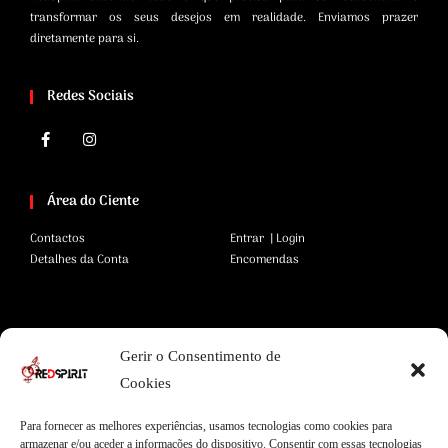
transformar os seus desejos em realidade. Enviamos prazer
diretamente para si.
Redes Sociais
Área do Ciente
Contactos
Entrar | Login
Detalhes da Conta
Encomendas
Área Legal
Gerir o Consentimento de
Termos e Condições
Pagamentos Seguros
Cookies
Privacidade
Envios Seguros
Cookies
Livro de Reclamações
Para fornecer as melhores experiências, usamos tecnologias como cookies para
armazenar e/ou aceder a informações do dispositivo. Consentir com essas tecnologias