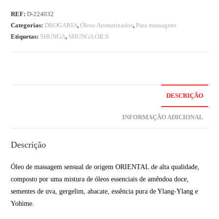
REF:
D-224032
Categorias:
DROGARIA
,
Óleos Aromatizados
,
Para massagens
Etiquetas:
SHUNGA
,
SHUNGA OILS
DESCRIÇÃO
INFORMAÇÃO ADICIONAL
Descrição
Óleo de massagem sensual de origem ORIENTAL de alta qualidade,
composto por uma mistura de óleos essenciais de amêndoa doce,
sementes de uva, gergelim, abacate, essência pura de Ylang-Ylang e
Yohime.