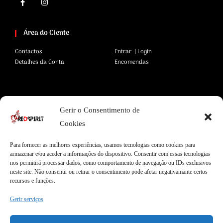
Área do Ciente
Contactos
Entrar | Login
Detalhes da Conta
Encomendas
Área Legal
Gerir o Consentimento de
Termos e Condições
Pagamentos Seguros
Cookies
Privacidade
Envios Seguros
Cookies
Livro de Reclamações
Para fornecer as melhores experiências, usamos tecnologias como cookies para
armazenar e/ou aceder a informações do dispositivo. Consentir com essas tecnologias
nos permitirá processar dados, como comportamento de navegação ou IDs exclusivos
neste site. Não consentir ou retirar o consentimento pode afetar negativamante certos
Garantias
recursos e funções.
Entregas Express
Apoio ao Cliente
Gerir serviços
Envios internacionais
Qualidade Garantida
Garantia de 2 anos
100% Satisfação