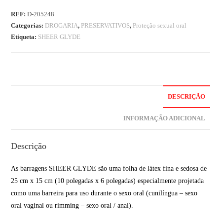
REF:
D-205248
Categorias:
DROGARIA
,
PRESERVATIVOS
,
Proteção sexual oral
Etiqueta:
SHEER GLYDE
DESCRIÇÃO
INFORMAÇÃO ADICIONAL
Descrição
As barragens SHEER GLYDE são uma folha de látex fina e sedosa de
25 cm x 15 cm (10 polegadas x 6 polegadas) especialmente projetada
como uma barreira para uso durante o sexo oral (cunilíngua – sexo
oral vaginal ou rimming – sexo oral / anal).