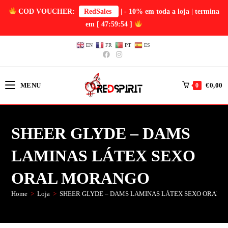
COD VOUCHER:
RedSales
| - 10% em toda a loja | termina
em
[ 47:59:53 ]
EN
FR
PT
ES
MENU
€
0,00
0
SHEER GLYDE – DAMS
LAMINAS LÁTEX SEXO
ORAL MORANGO
Home
>
Loja
>
SHEER GLYDE – DAMS LAMINAS LÁTEX SEXO ORAL