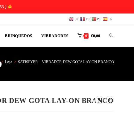
54 ]
EN
FR
PT
ES
BRINQUEDOS
VIBRADORES
€
0,00
0
O
>
Loja
>
SATISFYER – VIBRADOR DEW GOTA LAY-ON BRANCO
DOR DEW GOTA LAY-ON BRANCO