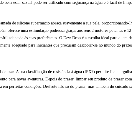
 de bem-estar sexual pode ser utilizado com segurança na água e é fácil de limpa
mada de silicone supermacio abraça suavemente a sua pele, proporcionando-lhe
m oferece uma estimulação poderosa graças aos seus 2 motores potentes e 12 pr
ersátil adaptada às suas preferências. O Dew Drop é a escolha ideal para quem
ialmente adequado para iniciantes que procuram descobrir-se no mundo do prazer
 de usar. A sua classificação de resistência à água (IPX7) permite-lhe mergulh
onto para novas aventuras. Depois do prazer, limpar seu produto de prazer co
 em perfeitas condições. Desfrute não só do prazer, mas também do cuidado se