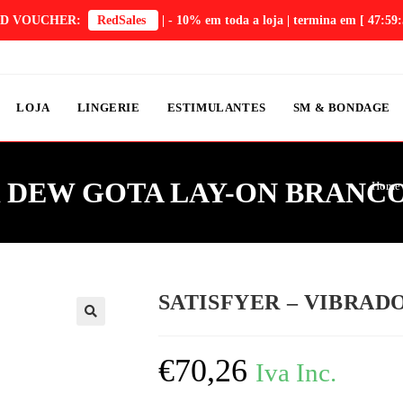
D VOUCHER:
RedSales
| - 10% em toda a loja | termina em
[ 47:59:
LOJA
LINGERIE
ESTIMULANTES
SM & BONDAGE
R DEW GOTA LAY-ON BRANC
Home
SATISFYER – VIBRA
€
70,26
Iva Inc.