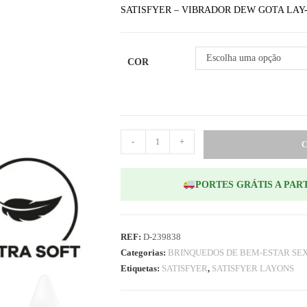
SATISFYER – VIBRADOR DEW GOTA LAY
Escolha uma opção
COR
-
+
PORTES GRÁTIS A PART
REF:
D-239838
Categorias:
BRINQUEDOS DE BEM-ESTAR SE
Etiquetas:
SATISFYER
,
SATISFYER LAYONS