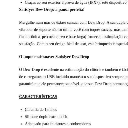
Graças ao seu exterior à prova de água (IPX7), este dispositivo
Satisfyer Dew Drop: a pausa perfeita!
Mergulhe num mar de êxtase sensual com Dew Drop. A sua dupla ca
vibrador de suporte não só mima você com toques suaves, mas també
fina e cônica, pescoço curvo e base larga) fornecem estimulação v
satisfação. Com o seu design fácil de usar, este brinquedo é espec
O toque mais suave: Satisfyer Dew Drop
O Dew Drop é excelente na estimulação do clitóris e também é fácil
de carregamento USB incluído mantém o seu dispositivo sempre pr
garantirá que ele permaneça saudável. que sua Dew Drop permaneça
CARACTERÍSTICAS
:
Garantia de 15 anos
Silicone duplo extra macio
Adequado para iniciantes e conhecedores