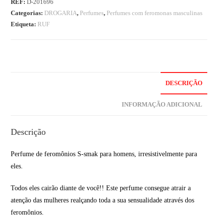
REF:
D-201696
Categorias:
DROGARIA
,
Perfumes
,
Perfumes com feromonas masculinas
Etiqueta:
RUF
DESCRIÇÃO
INFORMAÇÃO ADICIONAL
Descrição
Perfume de feromônios S-smak para homens, irresistivelmente para
eles.
Todos eles cairão diante de você!! Este perfume consegue atrair a
atenção das mulheres realçando toda a sua sensualidade através dos
feromônios.