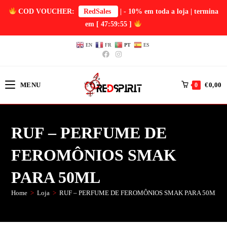
COD VOUCHER:
RedSales
| - 10% em toda a loja | termina
em
[ 47:59:55 ]
EN
FR
PT
ES
MENU
€
0,00
0
RUF – PERFUME DE
FEROMÔNIOS SMAK
PARA 50ML
Home
>
Loja
>
RUF – PERFUME DE FEROMÔNIOS SMAK PARA 50ML