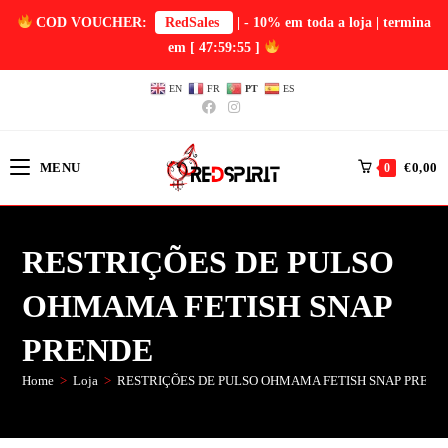
COD VOUCHER:
RedSales
| - 10% em toda a loja | termina
em
[ 47:59:54 ]
EN
FR
PT
ES
MENU
€
0,00
0
RESTRIÇÕES DE PULSO
OHMAMA FETISH SNAP
PRENDE
Home
>
Loja
>
RESTRIÇÕES DE PULSO OHMAMA FETISH SNAP PREND