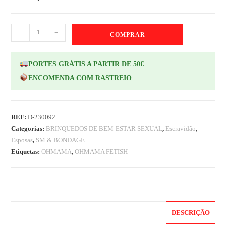
-
+
COMPRAR
PORTES GRÁTIS A PARTIR DE 50€
ENCOMENDA COM RASTREIO
REF:
D-230092
Categorias:
BRINQUEDOS DE BEM-ESTAR SEXUAL
,
Escravidão
,
Esposas
,
SM & BONDAGE
Etiquetas:
OHMAMA
,
OHMAMA FETISH
DESCRIÇÃO