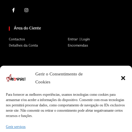
Área do Ciente
Contactos
Entrar | Login
Detalhes da Conta
Encomendas
Área Legal
Gerir o Consentimento de
Termos e Condições
Pagamentos Seguros
Cookies
Privacidade
Envios Seguros
Cookies
Livro de Reclamações
Para fornecer as melhores experiências, usamos tecnologias como cookies para
armazenar e/ou aceder a informações do dispositivo. Consentir com essas tecnologias
nos permitirá processar dados, como comportamento de navegação ou IDs exclusivos
neste site. Não consentir ou retirar o consentimento pode afetar negativamante certos
Garantias
recursos e funções.
Entregas Express
Apoio ao Cliente
Gerir serviços