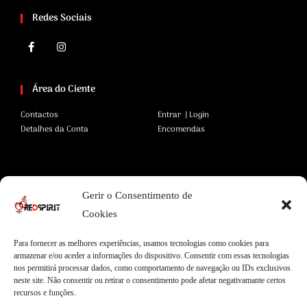
Redes Sociais
Área do Ciente
Contactos
Entrar | Login
Detalhes da Conta
Encomendas
Área Legal
Gerir o Consentimento de
Termos e Condições
Pagamentos Seguros
Cookies
Privacidade
Envios Seguros
Cookies
Livro de Reclamações
Para fornecer as melhores experiências, usamos tecnologias como cookies para
armazenar e/ou aceder a informações do dispositivo. Consentir com essas tecnologias
nos permitirá processar dados, como comportamento de navegação ou IDs exclusivos
neste site. Não consentir ou retirar o consentimento pode afetar negativamante certos
Garantias
recursos e funções.