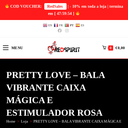
COD VOUCHER:
RedSales
| - 10% em toda a loja | termina
em
[ 47:59:54 ]
EN
FR
PT
ES
MENU
€
0,00
0
PRETTY LOVE – BALA
VIBRANTE CAIXA
MÁGICA E
ESTIMULADOR ROSA
Home
>
Loja
>
PRETTY LOVE – BALA VIBRANTE CAIXA MÁGICA E E