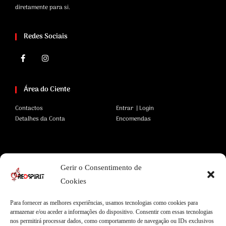
diretamente para si.
Redes Sociais
Área do Ciente
Contactos
Entrar | Login
Detalhes da Conta
Encomendas
Área Legal
Gerir o Consentimento de
Termos e Condições
Pagamentos Seguros
Cookies
Privacidade
Envios Seguros
Cookies
Livro de Reclamações
Para fornecer as melhores experiências, usamos tecnologias como cookies para
armazenar e/ou aceder a informações do dispositivo. Consentir com essas tecnologias
nos permitirá processar dados, como comportamento de navegação ou IDs exclusivos