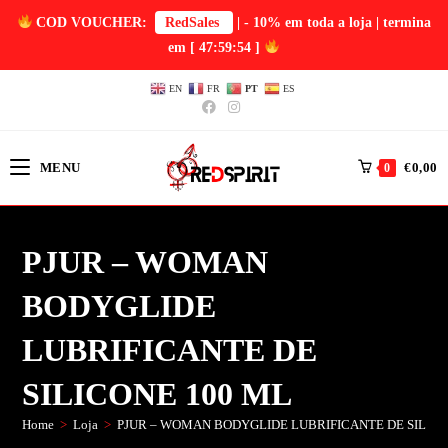
COD VOUCHER:
RedSales
| - 10% em toda a loja | termina
em
[ 47:59:54 ]
EN
FR
PT
ES
MENU
€
0,00
0
PJUR – WOMAN
BODYGLIDE
LUBRIFICANTE DE
SILICONE 100 ML
Home
>
Loja
>
PJUR – WOMAN BODYGLIDE LUBRIFICANTE DE SILICO