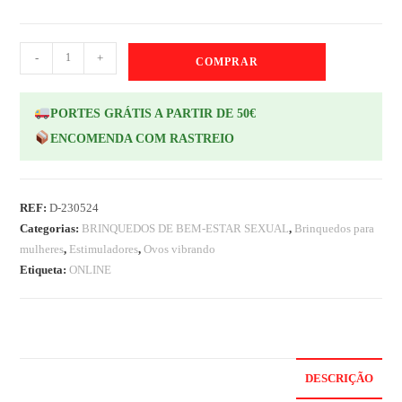
-
+
COMPRAR
PORTES GRÁTIS A PARTIR DE 50€
ENCOMENDA COM RASTREIO
REF:
D-230524
Categorias:
BRINQUEDOS DE BEM-ESTAR SEXUAL
,
Brinquedos para
mulheres
,
Estimuladores
,
Ovos vibrando
Etiqueta:
ONLINE
DESCRIÇÃO