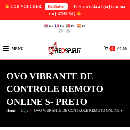
COD VOUCHER:
RedSales
| - 10% em toda a loja | termina
em
[ 47:59:54 ]
EN
FR
PT
ES
MENU
€
0,00
0
OVO VIBRANTE DE
CONTROLE REMOTO
ONLINE S- PRETO
Home
>
Loja
>
OVO VIBRANTE DE CONTROLE REMOTO ONLINE S- PR