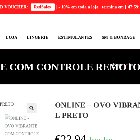
D VOUCHER:
RedSales
| - 10% em toda a loja | termina em
[ 47:59:
LOJA
LINGERIE
ESTIMULANTES
SM & BONDAGE
TE COM CONTROLE REMOTO
Home
>
Loja
ONLINE – OVO VIBR
L PRETO
€
22,94
Iva Inc.