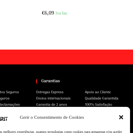
€
6,09
Iva Inc.
Garantias
tos Seguros
Entregas Express
Apoio ao Cliente
eguros
Envios internacionais
Qualidade Garantida
 Reclamações
Garantia de 2 anos
100% Satisfação
Gerir o Consentimento de Cookies
 as melhores experiências, usamos tecnologias como cookies para armazenar e/ou aceder