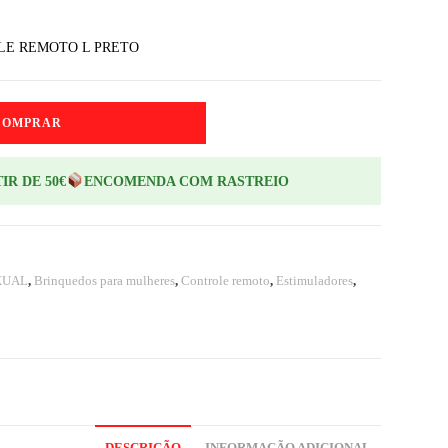
LE REMOTO L PRETO
COMPRAR
IR DE 50€
ENCOMENDA COM RASTREIO
XUAL
,
Brinquedos para mulheres
,
Controle remoto
,
Estimuladores
,