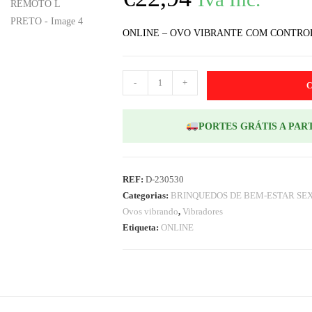
ONLINE – OVO VIBRANTE COM CONTRO
-
+
PORTES GRÁTIS A PART
REF:
D-230530
Categorias:
BRINQUEDOS DE BEM-ESTAR SE
Ovos vibrando
,
Vibradores
Etiqueta:
ONLINE