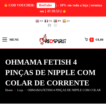
COD VOUCHER:
RedSales
| - 10% em toda a loja | termina
em
[ 47:59:53 ]
EN
FR
PT
ES
MENU
€
0,00
0
OHMAMA FETISH 4
PINÇAS DE NIPPLE COM
COLAR DE CORRENTE
Home
>
Loja
>
OHMAMA FETISH 4 PINÇAS DE NIPPLE COM COLAR D