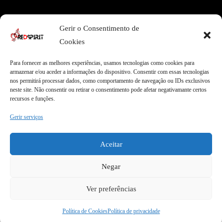
Área Legal
Gerir o Consentimento de
Termos e Condições
Pagamentos Seguros
Cookies
Privacidade
Envios Seguros
Cookies
Livro de Reclamações
Para fornecer as melhores experiências, usamos tecnologias como cookies para
armazenar e/ou aceder a informações do dispositivo. Consentir com essas tecnologias
nos permitirá processar dados, como comportamento de navegação ou IDs exclusivos
neste site. Não consentir ou retirar o consentimento pode afetar negativamante certos
Garantias
recursos e funções.
Entregas Express
Apoio ao Cliente
Gerir serviços
Envios internacionais
Qualidade Garantida
Garantia de 2 anos
100% Satisfação
Aceitar
Negar
Ver preferências
COPYRIGHT © 2026 REDSPIRIT | DESIGN BY
MYWEBSITE
Política de Cookies
Política de privacidade