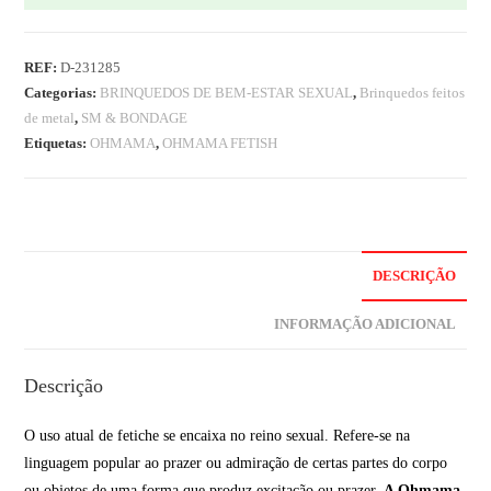
REF:
D-231285
Categorias:
BRINQUEDOS DE BEM-ESTAR SEXUAL
,
Brinquedos feitos
de metal
,
SM & BONDAGE
Etiquetas:
OHMAMA
,
OHMAMA FETISH
DESCRIÇÃO
INFORMAÇÃO ADICIONAL
Descrição
O uso atual de fetiche se encaixa no reino sexual. Refere-se na
linguagem popular ao prazer ou admiração de certas partes do corpo
ou objetos de uma forma que produz excitação ou prazer.
A Ohmama