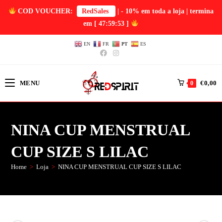
COD VOUCHER:
RedSales
| - 10% em toda a loja | termina
em
[ 47:59:53 ]
EN
FR
PT
ES
MENU
€
0,00
0
NINA CUP MENSTRUAL
CUP SIZE S LILAC
Home
>
Loja
>
NINA CUP MENSTRUAL CUP SIZE S LILAC