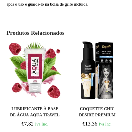
após o uso e guardá-lo na bolsa de grife incluída.
Produtos Relacionados
COMPRAR
COMPRAR
LUBRIFICANTE À BASE
COQUETTE CHIC
DE ÁGUA AQUA TRAVEL
DESIRE PREMIUM
SABOR DE FRAMBOESA
EXPERIENCE 100ML
€
7,82
€
13,36
Iva Inc.
Iva Inc.
SELVAGEM – 50 ML
VEGAN LUBES