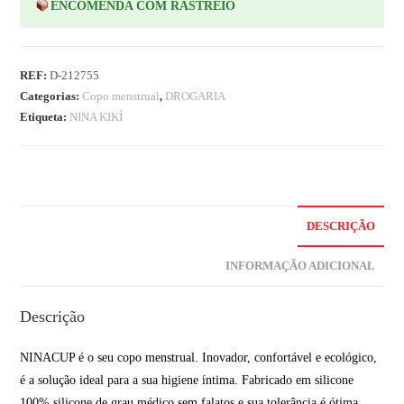
ENCOMENDA COM RASTREIO
REF:
D-212755
Categorias:
Copo menstrual
,
DROGARIA
Etiqueta:
NINA KIKÍ
DESCRIÇÃO
INFORMAÇÃO ADICIONAL
Descrição
NINACUP é o seu copo menstrual. Inovador, confortável e ecológico,
é a solução ideal para a sua higiene íntima. Fabricado em silicone
100% silicone de grau médico sem falatos e sua tolerância é ótima,