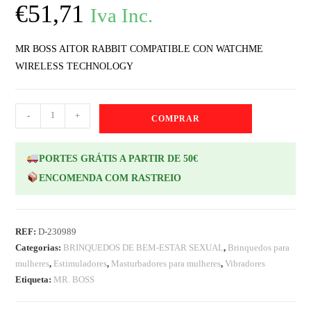
€
51,71
Iva Inc.
MR BOSS AITOR RABBIT COMPATIBLE CON WATCHME
WIRELESS TECHNOLOGY
-
+
COMPRAR
PORTES GRÁTIS A PARTIR DE 50€
ENCOMENDA COM RASTREIO
REF:
D-230989
Categorias:
BRINQUEDOS DE BEM-ESTAR SEXUAL
,
Brinquedos para
mulheres
,
Estimuladores
,
Masturbadores para mulheres
,
Vibradores
Etiqueta:
MR. BOSS