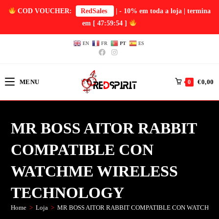
COD VOUCHER:
RedSales
| - 10% em toda a loja | termina
em
[ 47:59:54 ]
EN
FR
PT
ES
MENU
€
0,00
0
MR BOSS AITOR RABBIT
COMPATIBLE CON
WATCHME WIRELESS
TECHNOLOGY
Home
>
Loja
>
MR BOSS AITOR RABBIT COMPATIBLE CON WATCHM