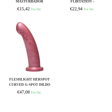
MASTURBADOR
FLIRTATION –
TENSEK 5 NEGRO
VIBRADOR FITCH
€
15,42
€
22,94
Iva Inc.
Iva Inc.
COMPRAR
FLESHLIGHT HERSPOT
CURVED G-SPOT DILDO
– GOLDEN ROSE L
€
47,08
Iva Inc.