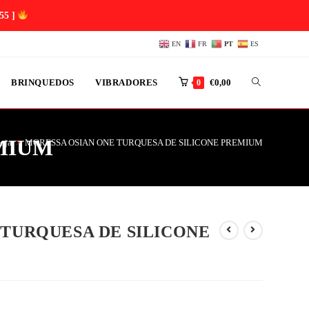
53 ]
EN
FR
PT
ES
BRINQUEDOS
VIBRADORES
€
0,00
0
MIUM
oja
>
MORESSA OSIAN ONE TURQUESA DE SILICONE PREMIUM
 TURQUESA DE SILICONE