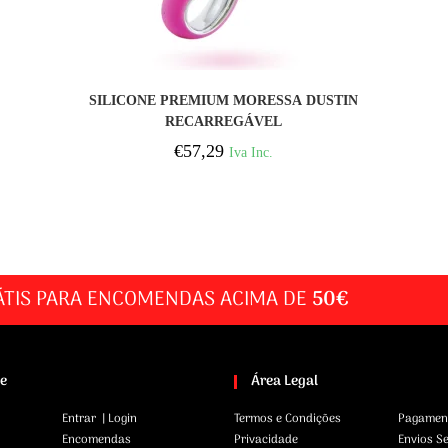
COMPRAR
SILICONE PREMIUM MORESSA DUSTIN
RECARREGÁVEL
€
57,29
Iva Inc.
ÁTIS PARA ENCOMENDAS ACIMA DE
50€
te
Área Legal
Entrar | Login
Termos e Condições
Pagamen
Encomendas
Privacidade
Envios S