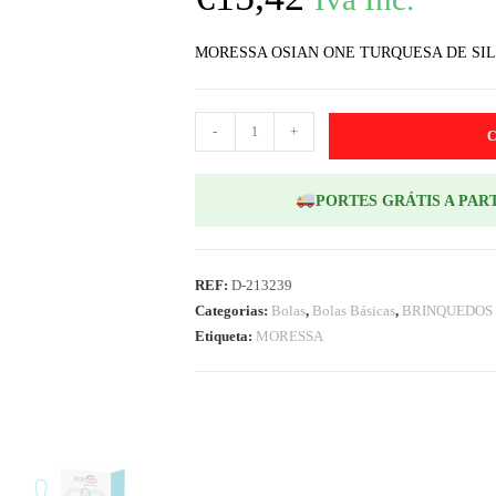
MORESSA OSIAN ONE TURQUESA DE SI
-
+
PORTES GRÁTIS A PART
REF:
D-213239
Categorias:
Bolas
,
Bolas Básicas
,
BRINQUEDOS 
Etiqueta:
MORESSA