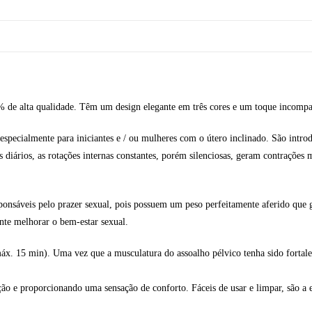
 de alta qualidade. Têm um design elegante em três cores e um toque incompa
 especialmente para iniciantes e / ou mulheres com o útero inclinado. São in
rios, as rotações internas constantes, porém silenciosas, geram contrações m
nsáveis pelo prazer sexual, pois possuem um peso perfeitamente aferido que g
nte melhorar o bem-estar sexual.
 (máx. 15 min). Uma vez que a musculatura do assoalho pélvico tenha sido fo
rção e proporcionando uma sensação de conforto. Fáceis de usar e limpar, são a 