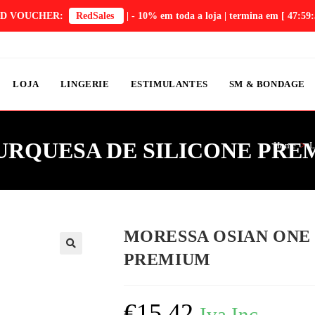
D VOUCHER:
RedSales
| - 10% em toda a loja | termina em
[ 47:59:
LOJA
LINGERIE
ESTIMULANTES
SM & BONDAGE
URQUESA DE SILICONE PRE
Home
>
L
MORESSA OSIAN ONE
PREMIUM
€
15,42
Iva Inc.