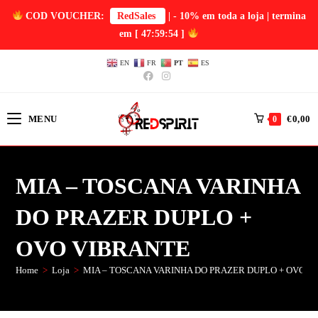
COD VOUCHER:
RedSales
| - 10% em toda a loja | termina
em
[ 47:59:54 ]
EN
FR
PT
ES
MENU
€
0,00
0
MIA – TOSCANA VARINHA
DO PRAZER DUPLO +
OVO VIBRANTE
Home
>
Loja
>
MIA – TOSCANA VARINHA DO PRAZER DUPLO + OVO V