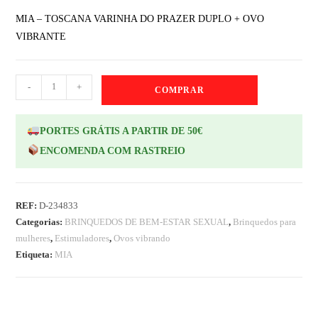
MIA – TOSCANA VARINHA DO PRAZER DUPLO + OVO
VIBRANTE
-
+
COMPRAR
PORTES GRÁTIS A PARTIR DE 50€
ENCOMENDA COM RASTREIO
REF:
D-234833
Categorias:
BRINQUEDOS DE BEM-ESTAR SEXUAL
,
Brinquedos para
mulheres
,
Estimuladores
,
Ovos vibrando
Etiqueta:
MIA