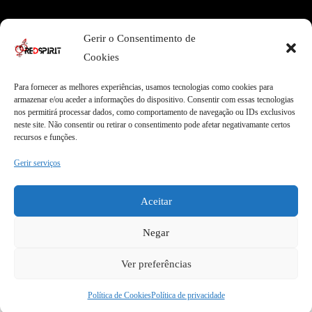
Área Legal
Gerir o Consentimento de
Termos e Condições
Pagamentos Seguros
Cookies
Privacidade
Envios Seguros
Cookies
Livro de Reclamações
Para fornecer as melhores experiências, usamos tecnologias como cookies para
armazenar e/ou aceder a informações do dispositivo. Consentir com essas tecnologias
nos permitirá processar dados, como comportamento de navegação ou IDs exclusivos
neste site. Não consentir ou retirar o consentimento pode afetar negativamante certos
Garantias
recursos e funções.
Entregas Express
Apoio ao Cliente
Gerir serviços
Envios internacionais
Qualidade Garantida
Garantia de 2 anos
100% Satisfação
Aceitar
Negar
Ver preferências
COPYRIGHT © 2026 REDSPIRIT | DESIGN BY
MYWEBSITE
Política de Cookies
Política de privacidade