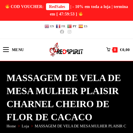
COD VOUCHER:
RedSales
| - 10% em toda a loja | termina
em
[ 47:59:53 ]
EN
FR
PT
ES
MENU
€
0,00
0
MASSAGEM DE VELA DE
MESA MULHER PLAISIR
CHARNEL CHEIRO DE
FLOR DE CACACO
Home
>
Loja
>
MASSAGEM DE VELA DE MESA MULHER PLAISIR CHA