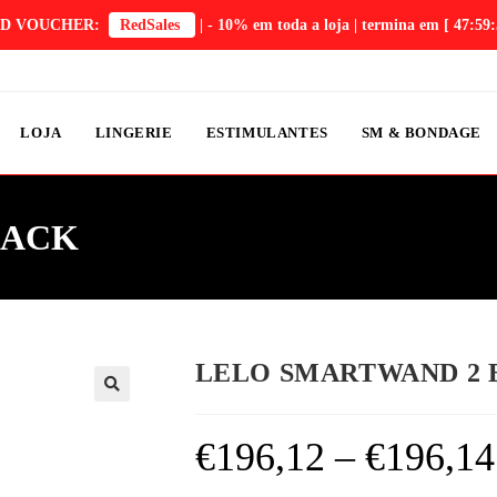
D VOUCHER:
RedSales
| - 10% em toda a loja | termina em
[ 47:59:
LOJA
LINGERIE
ESTIMULANTES
SM & BONDAGE
LACK
LELO SMARTWAND 2 
€
196,12
–
€
196,14