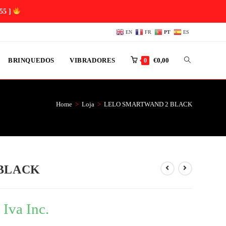
54 ]
EN
FR
PT
ES
BRINQUEDOS
VIBRADORES
€
0,00
0
Home
>
Loja
>
LELO SMARTWAND 2 BLACK
BLACK
Iva Inc.