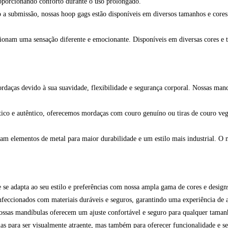
roporcionando conforto durante o uso prolongado.
a submissão, nossas hoop gags estão disponíveis em diversos tamanhos e cores.
rcionam uma sensação diferente e emocionante. Disponíveis em diversas cores e
daças devido à sua suavidade, flexibilidade e segurança corporal. Nossas mandí
ico e autêntico, oferecemos mordaças com couro genuíno ou tiras de couro veg
m elementos de metal para maior durabilidade e um estilo mais industrial. O me
se adapta ao seu estilo e preferências com nossa ampla gama de cores e design
feccionados com materiais duráveis e seguros, garantindo uma experiência de a
nossas mandíbulas oferecem um ajuste confortável e seguro para qualquer taman
s para ser visualmente atraente, mas também para oferecer funcionalidade e se