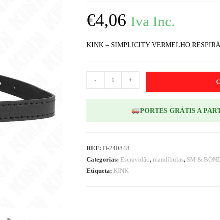
€
4,06
Iva Inc.
KINK – SIMPLICITY VERMELHO RESPIRÁ
-
+
PORTES GRÁTIS A PART
REF:
D-240848
Categorias:
Escravidão
,
mandíbulas
,
SM & BON
Etiqueta:
KINK