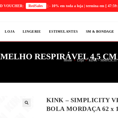
D VOUCHER:
RedSales
| - 10% em toda a loja | termina em
[ 47:59:
LOJA
LINGERIE
ESTIMULANTES
SM & BONDAGE
RMELHO RESPIRÁVEL 4,5 CM
Home
>
Loja
>
KINK – SIMPLICI
KINK – SIMPLICITY 
BOLA MORDAÇA 62 x 1