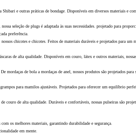
a Shibari e outras práticas de bondage. Disponíveis em diversos materiais e co
 nossa seleção de plugs é adaptada às suas necessidades. projetado para propor
cada preferência.
ossos chicotes e chicotes. Feitos de materiais duráveis e projetados para um m
aras de alta qualidade. Disponíveis em couro, látex e outros materiais, nossas
 De mordaças de bola a mordaças de anel, nossos produtos são projetados para 
rampos para mamilos ajustáveis. Projetados para oferecer um equilíbrio perfeit
e couro de alta qualidade. Duráveis e confortáveis, nossas pulseiras são projet
com os melhores materiais, garantindo durabilidade e segurança.
cionalidade em mente.