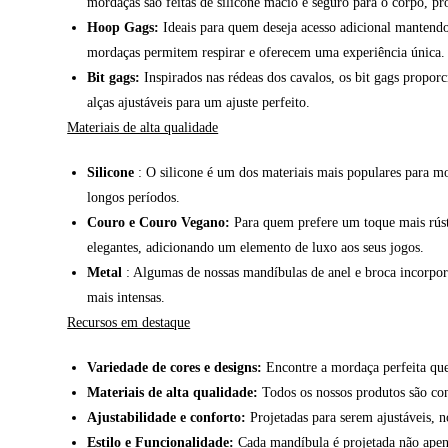
mordaças são feitas de silicone macio e seguro para o corpo, p
Hoop Gags:
Ideais para quem deseja acesso adicional mantendo 
mordaças permitem respirar e oferecem uma experiência única.
Bit gags:
Inspirados nas rédeas dos cavalos, os bit gags propo
alças ajustáveis para um ajuste perfeito.
Materiais de alta qualidade
Silicone
: O silicone é um dos materiais mais populares para mor
longos períodos.
Couro e Couro Vegano:
Para quem prefere um toque mais rúst
elegantes, adicionando um elemento de luxo aos seus jogos.
Metal
: Algumas de nossas mandíbulas de anel e broca incorpora
mais intensas.
Recursos em destaque
Variedade de cores e designs:
Encontre a mordaça perfeita que 
Materiais de alta qualidade:
Todos os nossos produtos são con
Ajustabilidade e conforto:
Projetadas para serem ajustáveis, 
Estilo e Funcionalidade:
Cada mandíbula é projetada não apena