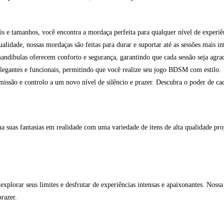
s e tamanhos, você encontra a mordaça perfeita para qualquer nível de experiên
alidade, nossas mordaças são feitas para durar e suportar até as sessões mais in
ndíbulas oferecem conforto e segurança, garantindo que cada sessão seja agra
legantes e funcionais, permitindo que você realize seu jogo BDSM com estilo.
missão e controlo a um novo nível de silêncio e prazer. Descubra o poder de ca
suas fantasias em realidade com uma variedade de itens de alta qualidade proje
xplorar seus limites e desfrutar de experiências intensas e apaixonantes. Noss
razer.