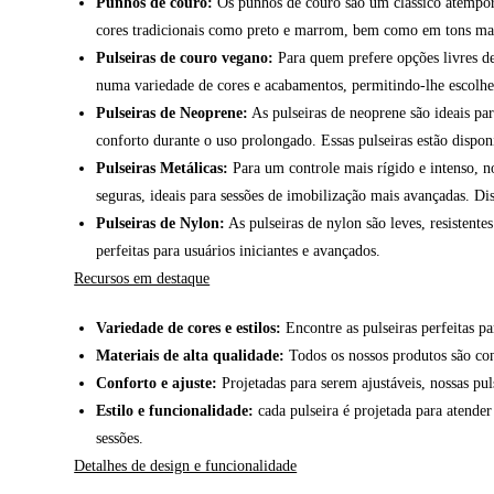
Punhos de couro:
Os punhos de couro são um clássico atempora
cores tradicionais como preto e marrom, bem como em tons mais 
Pulseiras de couro vegano:
Para quem prefere opções livres de
numa variedade de cores e acabamentos, permitindo-lhe escolher 
Pulseiras de Neoprene:
As pulseiras de neoprene são ideais pa
conforto durante o uso prolongado. Essas pulseiras estão dispo
Pulseiras Metálicas:
Para um controle mais rígido e intenso, no
seguras, ideais para sessões de imobilização mais avançadas. Di
Pulseiras de Nylon:
As pulseiras de nylon são leves, resistente
perfeitas para usuários iniciantes e avançados.
Recursos em destaque
Variedade de cores e estilos:
Encontre as pulseiras perfeitas p
Materiais de alta qualidade:
Todos os nossos produtos são con
Conforto e ajuste:
Projetadas para serem ajustáveis, nossas pu
Estilo e funcionalidade:
cada pulseira é projetada para atender
sessões.
Detalhes de design e funcionalidade