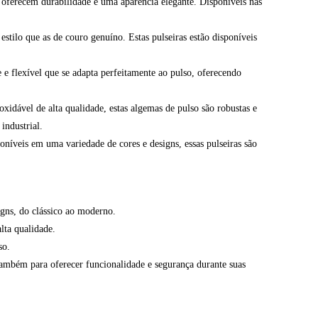
oferecem durabilidade e uma aparência elegante. Disponíveis nas
stilo que as de couro genuíno. Estas pulseiras estão disponíveis
e flexível que se adapta perfeitamente ao pulso, oferecendo
xidável de alta qualidade, estas algemas de pulso são robustas e
industrial.
poníveis em uma variedade de cores e designs, essas pulseiras são
igns, do clássico ao moderno.
lta qualidade.
so.
 também para oferecer funcionalidade e segurança durante suas