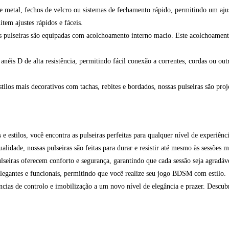
 metal, fechos de velcro ou sistemas de fechamento rápido, permitindo um ajus
tem ajustes rápidos e fáceis.
 pulseiras são equipadas com acolchoamento interno macio. Este acolchoamento e
anéis D de alta resistência, permitindo fácil conexão a correntes, cordas ou o
estilos mais decorativos com tachas, rebites e bordados, nossas pulseiras são 
 estilos, você encontra as pulseiras perfeitas para qualquer nível de experiênci
lidade, nossas pulseiras são feitas para durar e resistir até mesmo às sessões m
seiras oferecem conforto e segurança, garantindo que cada sessão seja agradáv
legantes e funcionais, permitindo que você realize seu jogo BDSM com estilo.
ncias de controlo e imobilização a um novo nível de elegância e prazer. Descub