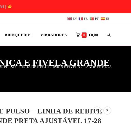
54 ]
EN
FR
PT
ES
BRINQUEDOS
VIBRADORES
€
0,00
0
ÚNICA E FIVELA GRANDE
E PULSO – LINHA DE REBITE ÚNICA E FIVELA GRANDE PRETA AJUSTÁVEL 
E PULSO – LINHA DE REBITE
NDE PRETA AJUSTÁVEL 17-28