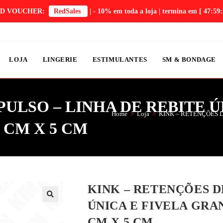
D VOUCHER:
RedSales
| - 10% em toda a loja | termina em
[ 47:59:
LOJA
LINGERIE
ESTIMULANTES
SM & BONDAGE
PULSO – LINHA DE REBITE 
Home
>
Loja
>
KINK – RETENÇÕES D
 CM X 5 CM
KINK – RETENÇÕES D
ÚNICA E FIVELA GRA
CM X 5 CM