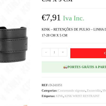
€
7,91
Iva Inc.
KINK – RETENÇÕES DE PULSO – LINHA 
17-28 CM X 5 CM
-
+
PORTES GRÁTIS A PART
REF:
D-241051
Categorias:
Consertando algemas
,
Escravidão
,
S
Etiquetas:
KINK
,
KINK WRIST RESTRAINT