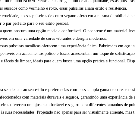
l no mundo BDSM. Feitas de couro genuíno de alta qualidade, essas pulseiras 
ousados como vermelho e roxo, essas pulseiras aliam estilo e resistência.
 crueldade, nossas pulseiras de couro vegano oferecem a mesma durabilidade e e
o par perfeito para o seu estilo pessoal.
ra quem procura uma opção macia e confortável. O neoprene é um material leve 
níveis em uma variedade de cores vibrantes e designs modernos.
ssas pulseiras metálicas oferecem uma experiência única. Fabricadas em aço ino
sponíveis em acabamentos polido e fosco, acrescentam um toque de sofisticação 
s e fáceis de limpar, ideais para quem busca uma opção prática e funcional. Dis
ara se adequar ao seu estilo e preferências com nossa ampla gama de cores e des
feccionados com materiais duráveis e seguros, garantindo uma experiência de a
lseiras oferecem um ajuste confortável e seguro para diferentes tamanhos de pul
 às suas necessidades. Projetado não apenas para ser visualmente atraente, mas