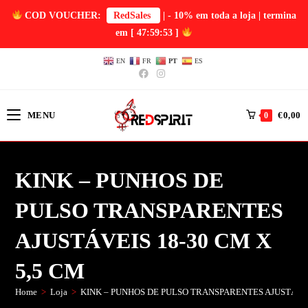
COD VOUCHER:
RedSales
| - 10% em toda a loja | termina
em
[ 47:59:52 ]
EN
FR
PT
ES
MENU
€
0,00
0
KINK – PUNHOS DE
PULSO TRANSPARENTES
AJUSTÁVEIS 18-30 CM X
5,5 CM
Home
>
Loja
>
KINK – PUNHOS DE PULSO TRANSPARENTES AJUSTÁVEI