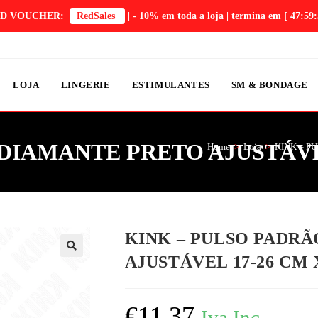
D VOUCHER:
RedSales
| - 10% em toda a loja | termina em
[ 47:59:
LOJA
LINGERIE
ESTIMULANTES
SM & BONDAGE
DIAMANTE PRETO AJUSTÁVEL
Home
>
Loja
>
KINK – P
KINK – PULSO PADR
AJUSTÁVEL 17-26 CM 
€
11,37
Iva Inc.