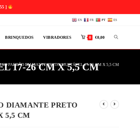
54 ]
EN
FR
PT
ES
BRINQUEDOS
VIBRADORES
€
0,00
0
 17-26 CM X 5,5 CM
ULSO PADRÃO DIAMANTE PRETO AJUSTÁVEL 17-26 CM X 5,5 CM
ÃO DIAMANTE PRETO
X 5,5 CM