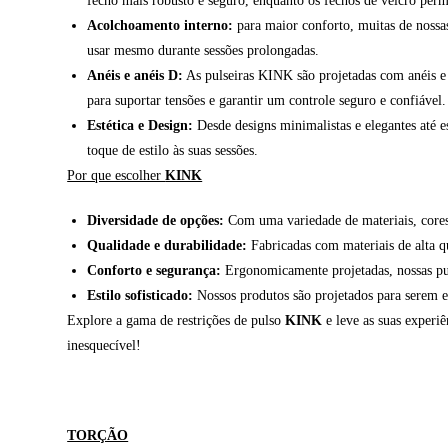
fecho mais robusto e seguro, enquanto os fechos de velcro permi
Acolchoamento interno:
para maior conforto, muitas de nossas
usar mesmo durante sessões prolongadas.
Anéis e anéis D:
As pulseiras KINK são projetadas com anéis e 
para suportar tensões e garantir um controle seguro e confiável.
Estética e Design:
Desde designs minimalistas e elegantes até 
toque de estilo às suas sessões.
Por que escolher
KINK
Diversidade de opções:
Com uma variedade de materiais, cores e
Qualidade e durabilidade:
Fabricadas com materiais de alta qua
Conforto e segurança:
Ergonomicamente projetadas, nossas pul
Estilo sofisticado:
Nossos produtos são projetados para serem e
Explore a gama de restrições de pulso
KINK
e leve as suas experiê
inesquecível!
TORÇÃO