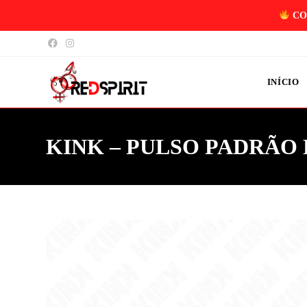
CO
INÍCIO
KINK – PULSO PADRÃO 