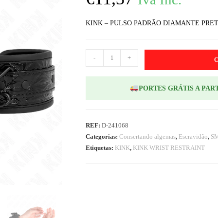
KINK – PULSO PADRÃO DIAMANTE PRETO
-
+
PORTES GRÁTIS A PART
REF:
D-241068
Categorias:
Consertando algemas
,
Escravidão
,
S
Etiquetas:
KINK
,
KINK WRIST RESTRAINT