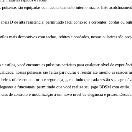
tem ajustes rápidos e fáceis.
 pulseiras são equipadas com acolchoamento interno macio. Este acolchoamento e
anéis D de alta resistência, permitindo fácil conexão a correntes, cordas ou o
estilos mais decorativos com tachas, rebites e bordados, nossas pulseiras são 
 estilos, você encontra as pulseiras perfeitas para qualquer nível de experiênci
lidade, nossas pulseiras são feitas para durar e resistir até mesmo às sessões m
seiras oferecem conforto e segurança, garantindo que cada sessão seja agradáv
legantes e funcionais, permitindo que você realize seu jogo BDSM com estilo.
ncias de controlo e imobilização a um novo nível de elegância e prazer. Descub