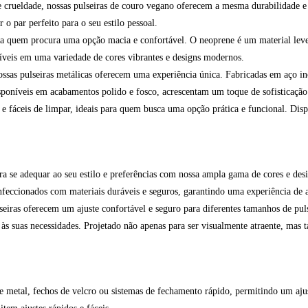
 crueldade, nossas pulseiras de couro vegano oferecem a mesma durabilidade e e
o par perfeito para o seu estilo pessoal.
ra quem procura uma opção macia e confortável. O neoprene é um material leve 
níveis em uma variedade de cores vibrantes e designs modernos.
ssas pulseiras metálicas oferecem uma experiência única. Fabricadas em aço ino
sponíveis em acabamentos polido e fosco, acrescentam um toque de sofisticação 
s e fáceis de limpar, ideais para quem busca uma opção prática e funcional. Dis
ara se adequar ao seu estilo e preferências com nossa ampla gama de cores e des
feccionados com materiais duráveis e seguros, garantindo uma experiência de a
lseiras oferecem um ajuste confortável e seguro para diferentes tamanhos de pul
 às suas necessidades. Projetado não apenas para ser visualmente atraente, mas
 metal, fechos de velcro ou sistemas de fechamento rápido, permitindo um ajus