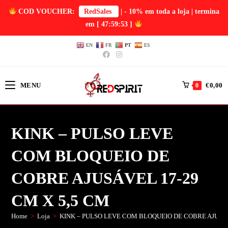
COD VOUCHER:
RedSales
| - 10% em toda a loja | termina
em
[ 47:59:52 ]
EN
FR
PT
ES
MENU
€
0,00
0
KINK – PULSO LEVE
COM BLOQUEIO DE
COBRE AJUSÁVEL 17-29
CM X 5,5 CM
Home
>
Loja
>
KINK – PULSO LEVE COM BLOQUEIO DE COBRE AJUSÁV