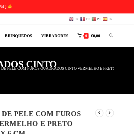
53 ]
EN
FR
PT
ES
BRINQUEDOS
VIBRADORES
€
0,00
0
ADOS CINTO
O DE PELE COM FUROS QUADRADOS CINTO VERMELHO E PRETO AJUSTÁVEI
 DE PELE COM FUROS
VERMELHO E PRETO
 X 6 CM