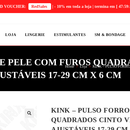
D VOUCHER:
RedSales
| - 10% em toda a loja | termina em
[ 47:59:
LOJA
LINGERIE
ESTIMULANTES
SM & BONDAGE
DE PELE COM FUROS QUADR
Home
>
Loja
>
KINK – PULSO FORR
STÁVEIS 17-29 CM X 6 CM
KINK – PULSO FORRO
QUADRADOS CINTO 
AJUSTÁVEIS 17-29 CM