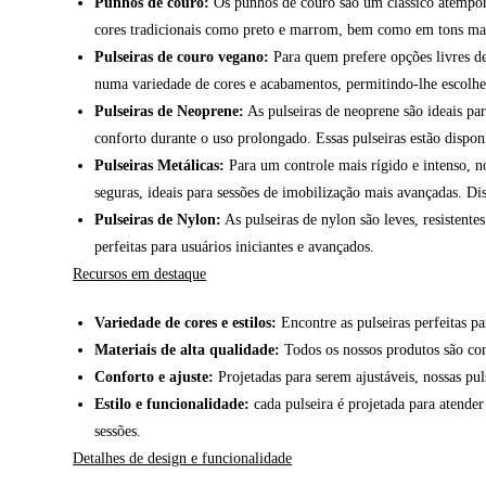
Punhos de couro:
Os punhos de couro são um clássico atempora
cores tradicionais como preto e marrom, bem como em tons mais
Pulseiras de couro vegano:
Para quem prefere opções livres de
numa variedade de cores e acabamentos, permitindo-lhe escolher 
Pulseiras de Neoprene:
As pulseiras de neoprene são ideais pa
conforto durante o uso prolongado. Essas pulseiras estão dispo
Pulseiras Metálicas:
Para um controle mais rígido e intenso, no
seguras, ideais para sessões de imobilização mais avançadas. Di
Pulseiras de Nylon:
As pulseiras de nylon são leves, resistente
perfeitas para usuários iniciantes e avançados.
Recursos em destaque
Variedade de cores e estilos:
Encontre as pulseiras perfeitas p
Materiais de alta qualidade:
Todos os nossos produtos são con
Conforto e ajuste:
Projetadas para serem ajustáveis, nossas pu
Estilo e funcionalidade:
cada pulseira é projetada para atender
sessões.
Detalhes de design e funcionalidade