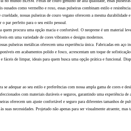
l no mundo BDSM. Feitas de couro genuíno de alta qualidade, essas pulseiras 
 ousados como vermelho e roxo, essas pulseiras combinam estilo e resistência
 crueldade, nossas pulseiras de couro vegano oferecem a mesma durabilidade e e
o par perfeito para o seu estilo pessoal.
ra quem procura uma opção macia e confortável. O neoprene é um material leve 
níveis em uma variedade de cores vibrantes e designs modernos.
ssas pulseiras metálicas oferecem uma experiência única. Fabricadas em aço ino
sponíveis em acabamentos polido e fosco, acrescentam um toque de sofisticação 
s e fáceis de limpar, ideais para quem busca uma opção prática e funcional. Dis
ara se adequar ao seu estilo e preferências com nossa ampla gama de cores e des
feccionados com materiais duráveis e seguros, garantindo uma experiência de a
lseiras oferecem um ajuste confortável e seguro para diferentes tamanhos de pul
 às suas necessidades. Projetado não apenas para ser visualmente atraente, mas