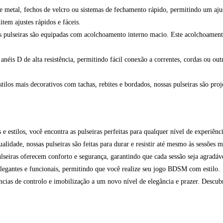
 metal, fechos de velcro ou sistemas de fechamento rápido, permitindo um ajus
tem ajustes rápidos e fáceis.
 pulseiras são equipadas com acolchoamento interno macio. Este acolchoamento e
anéis D de alta resistência, permitindo fácil conexão a correntes, cordas ou o
estilos mais decorativos com tachas, rebites e bordados, nossas pulseiras são 
 estilos, você encontra as pulseiras perfeitas para qualquer nível de experiênci
lidade, nossas pulseiras são feitas para durar e resistir até mesmo às sessões m
seiras oferecem conforto e segurança, garantindo que cada sessão seja agradáv
legantes e funcionais, permitindo que você realize seu jogo BDSM com estilo.
ncias de controlo e imobilização a um novo nível de elegância e prazer. Descub