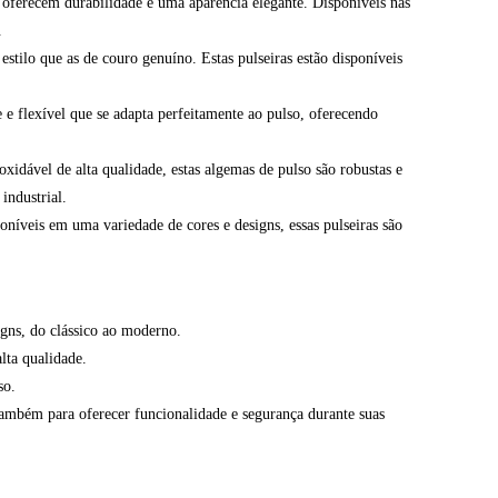
oferecem durabilidade e uma aparência elegante. Disponíveis nas
.
stilo que as de couro genuíno. Estas pulseiras estão disponíveis
e flexível que se adapta perfeitamente ao pulso, oferecendo
xidável de alta qualidade, estas algemas de pulso são robustas e
industrial.
poníveis em uma variedade de cores e designs, essas pulseiras são
igns, do clássico ao moderno.
lta qualidade.
so.
 também para oferecer funcionalidade e segurança durante suas