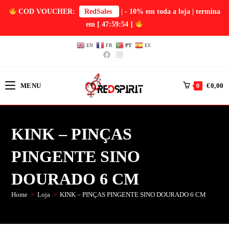
COD VOUCHER:
RedSales
| - 10% em toda a loja | termina
em
[ 47:59:53 ]
EN
FR
PT
ES
MENU
€
0,00
0
KINK – PINÇAS
PINGENTE SINO
DOURADO 6 CM
Home
>
Loja
>
KINK – PINÇAS PINGENTE SINO DOURADO 6 CM