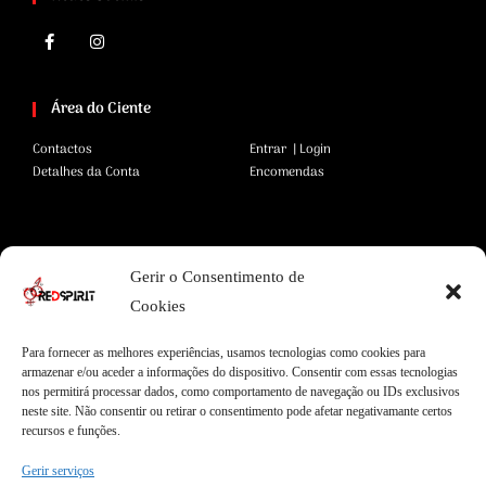
Área do Ciente
Contactos
Entrar | Login
Detalhes da Conta
Encomendas
Área Legal
Gerir o Consentimento de
Termos e Condições
Pagamentos Seguros
Cookies
Privacidade
Envios Seguros
Cookies
Livro de Reclamações
Para fornecer as melhores experiências, usamos tecnologias como cookies para
armazenar e/ou aceder a informações do dispositivo. Consentir com essas tecnologias
nos permitirá processar dados, como comportamento de navegação ou IDs exclusivos
neste site. Não consentir ou retirar o consentimento pode afetar negativamante certos
Garantias
recursos e funções.
Entregas Express
Apoio ao Cliente
Gerir serviços