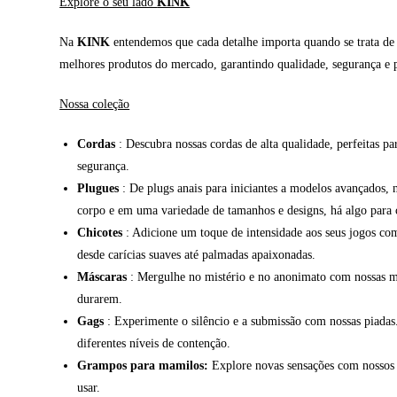
Explore o seu lado
KINK
Na
KINK
entendemos que cada detalhe importa quando se trata de e
melhores produtos do mercado, garantindo qualidade, segurança e p
Nossa coleção
Cordas
: Descubra nossas cordas de alta qualidade, perfeitas pa
segurança.
Plugues
: De plugs anais para iniciantes a modelos avançados, 
corpo e em uma variedade de tamanhos e designs, há algo para 
Chicotes
: Adicione um toque de intensidade aos seus jogos com 
desde carícias suaves até palmadas apaixonadas.
Máscaras
: Mergulhe no mistério e no anonimato com nossas más
durarem.
Gags
: Experimente o silêncio e a submissão com nossas piadas
diferentes níveis de contenção.
Grampos para mamilos:
Explore novas sensações com nossos g
usar.