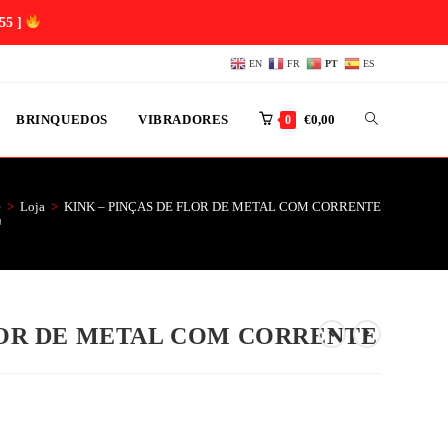
54 ]
EN
FR
PT
ES
BRINQUEDOS
VIBRADORES
€
0,00
0
E
e
>
Loja
>
KINK – PINÇAS DE FLOR DE METAL COM CORRENTE
LOR DE METAL COM CORRENTE