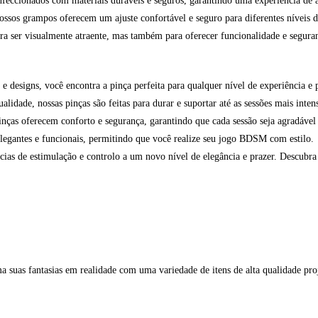
feccionados com materiais duráveis e seguros, garantindo uma experiência de a
ossos grampos oferecem um ajuste confortável e seguro para diferentes níveis d
a ser visualmente atraente, mas também para oferecer funcionalidade e seguran
 designs, você encontra a pinça perfeita para qualquer nível de experiência e 
lidade, nossas pinças são feitas para durar e suportar até as sessões mais inten
ças oferecem conforto e segurança, garantindo que cada sessão seja agradável
legantes e funcionais, permitindo que você realize seu jogo BDSM com estilo.
ncias de estimulação e controlo a um novo nível de elegância e prazer. Descubra
suas fantasias em realidade com uma variedade de itens de alta qualidade proje