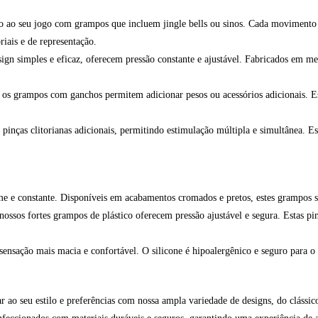
 ao seu jogo com grampos que incluem jingle bells ou sinos. Cada movimento 
riais e de representação.
ign simples e eficaz, oferecem pressão constante e ajustável. Fabricados em me
os grampos com ganchos permitem adicionar pesos ou acessórios adicionais. Es
nças clitorianas adicionais, permitindo estimulação múltipla e simultânea. Ess
me e constante. Disponíveis em acabamentos cromados e pretos, estes grampos sã
ossos fortes grampos de plástico oferecem pressão ajustável e segura. Estas pin
ensação mais macia e confortável. O silicone é hipoalergênico e seguro para o
r ao seu estilo e preferências com nossa ampla variedade de designs, do clássic