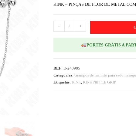
KINK – PINÇAS DE FLOR DE METAL CO
-
+
PORTES GRÁTIS A PART
REF:
D-240985
Categorias:
Grampos de mamilo para sadomasoq
Etiquetas:
KINK
,
KINK NIPPLE GRIP