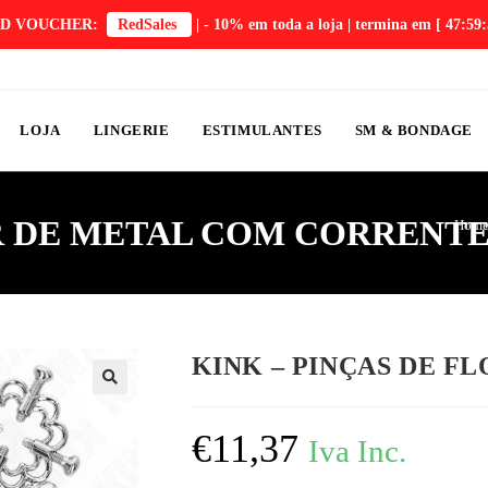
D VOUCHER:
RedSales
| - 10% em toda a loja | termina em
[ 47:59:
LOJA
LINGERIE
ESTIMULANTES
SM & BONDAGE
OR DE METAL COM CORRENT
Hom
KINK – PINÇAS DE F
€
11,37
Iva Inc.