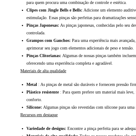
para quem procura uma combinação de controle e estética.
Clipes com Jingle Bells e Bells:
Adicione um elemento auditivo
estimulação. Essas pinças são perfeitas para dramatizações senso
Pinças Japonesas:
As pinças japonesas, conhecidas pelo seu des
controlada.
Grampos com Ganchos:
Para uma experiência mais avançada, 
aprimorar seu jogo com elementos adicionais de peso e tensão.
Pinças Clitorianas:
Algumas de nossas pinças também incluem pi
oferecendo uma experiência completa e agradável.
Materiais de alta qualidade
Metal
: As pinças de metal são duráveis e fornecem pressão fir
Plástico resistente
: Para quem prefere um material mais leve, n
conforto.
Silicone:
Algumas pinças são revestidas com silicone para uma s
Recursos em destaque
Variedade de designs:
Encontre a pinça perfeita para se adequa