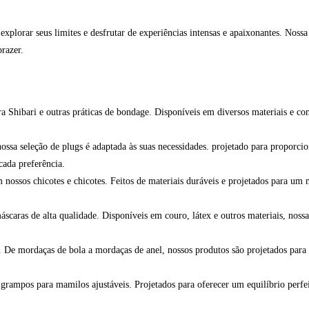
xplorar seus limites e desfrutar de experiências intensas e apaixonantes. Noss
razer.
ra Shibari e outras práticas de bondage. Disponíveis em diversos materiais e co
nossa seleção de plugs é adaptada às suas necessidades. projetado para proporc
cada preferência.
nossos chicotes e chicotes. Feitos de materiais duráveis e projetados para um 
caras de alta qualidade. Disponíveis em couro, látex e outros materiais, nossa
. De mordaças de bola a mordaças de anel, nossos produtos são projetados para
rampos para mamilos ajustáveis. Projetados para oferecer um equilíbrio perfeit