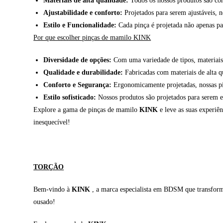
Materiais de alta qualidade:
Todos os nossos produtos são con
Ajustabilidade e conforto:
Projetados para serem ajustáveis, n
Estilo e Funcionalidade:
Cada pinça é projetada não apenas par
Por que escolher pinças de mamilo KINK
Diversidade de opções:
Com uma variedade de tipos, materiais e
Qualidade e durabilidade:
Fabricadas com materiais de alta qua
Conforto e Segurança:
Ergonomicamente projetadas, nossas pin
Estilo sofisticado:
Nossos produtos são projetados para serem e
Explore a gama de pinças de mamilo
KINK
e leve as suas experiê
inesquecível!
TORÇÃO
Bem-vindo à
KINK
, a marca especialista em BDSM que transforma 
ousado!