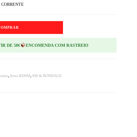
M CORRENTE
COMPRAR
IR DE 50€
ENCOMENDA COM RASTREIO
uismo
,
Itens BDSM
,
SM & BONDAGE