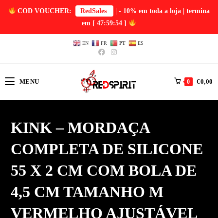
COD VOUCHER:
RedSales
| - 10% em toda a loja | termina
em
[ 47:59:53 ]
EN
FR
PT
ES
MENU
€
0,00
0
KINK – MORDAÇA
COMPLETA DE SILICONE
55 X 2 CM COM BOLA DE
4,5 CM TAMANHO M
VERMELHO AJUSTÁVEL