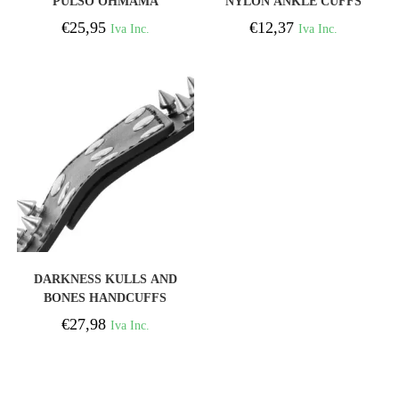
PULSO OHMAMA
NYLON ANKLE CUFFS
FETICHE FECHADO
BLACK
€
25,95
€
12,37
Iva Inc.
Iva Inc.
FECHADO
COMPRAR
DARKNESS KULLS AND
BONES HANDCUFFS
WITH SPIKES
€
27,98
Iva Inc.