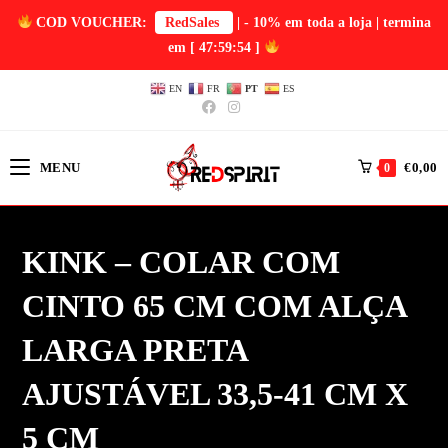
COD VOUCHER:
RedSales
| - 10% em toda a loja | termina
em
[ 47:59:54 ]
EN
FR
PT
ES
MENU
€
0,00
0
KINK – COLAR COM
CINTO 65 CM COM ALÇA
LARGA PRETA
AJUSTÁVEL 33,5-41 CM X
5 CM