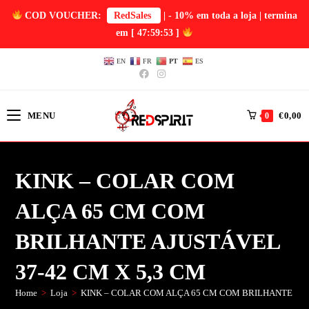
COD VOUCHER:
RedSales
| - 10% em toda a loja | termina
em
[ 47:59:52 ]
EN
FR
PT
ES
MENU
€
0,00
0
KINK – COLAR COM
ALÇA 65 CM COM
BRILHANTE AJUSTÁVEL
37-42 CM X 5,3 CM
Home
>
Loja
>
KINK – COLAR COM ALÇA 65 CM COM BRILHANTE AJU