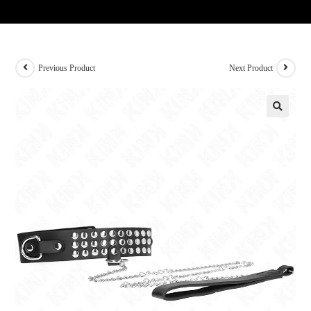
Previous Product
Next Product