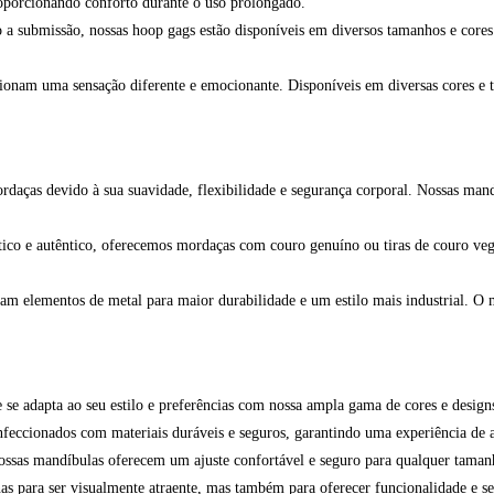
roporcionando conforto durante o uso prolongado.
a submissão, nossas hoop gags estão disponíveis em diversos tamanhos e cores.
rcionam uma sensação diferente e emocionante. Disponíveis em diversas cores e
daças devido à sua suavidade, flexibilidade e segurança corporal. Nossas mandí
ico e autêntico, oferecemos mordaças com couro genuíno ou tiras de couro veg
m elementos de metal para maior durabilidade e um estilo mais industrial. O me
se adapta ao seu estilo e preferências com nossa ampla gama de cores e design
feccionados com materiais duráveis e seguros, garantindo uma experiência de a
nossas mandíbulas oferecem um ajuste confortável e seguro para qualquer taman
s para ser visualmente atraente, mas também para oferecer funcionalidade e se