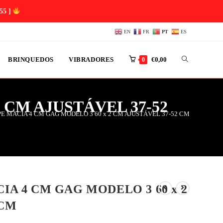
54 ]
EN
FR
PT
ES
BRINQUEDOS
VIBRADORES
€
0,00
0
 CM AJUSTÁVEL 37-52
PE MACIA 4 CM GAG MODELO 3 60 x 2 CM AJUSTÁVEL 37-52 CM
IA 4 CM GAG MODELO 3 60 x 2
 CM