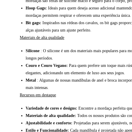
mordaças são feitas de silicone macio e seguro para o corpo, p
Hoop Gags:
Ideais para quem deseja acesso adicional mantendo 
mordaças permitem respirar e oferecem uma experiência única.
Bit gags:
Inspirados nas rédeas dos cavalos, os bit gags propo
alças ajustáveis para um ajuste perfeito.
Materiais de alta qualidade
Silicone
: O silicone é um dos materiais mais populares para mor
longos períodos.
Couro e Couro Vegano:
Para quem prefere um toque mais rúst
elegantes, adicionando um elemento de luxo aos seus jogos.
Metal
: Algumas de nossas mandíbulas de anel e broca incorpora
mais intensas.
Recursos em destaque
Variedade de cores e designs:
Encontre a mordaça perfeita que 
Materiais de alta qualidade:
Todos os nossos produtos são con
Ajustabilidade e conforto:
Projetadas para serem ajustáveis, 
Estilo e Funcionalidade:
Cada mandíbula é projetada não apena