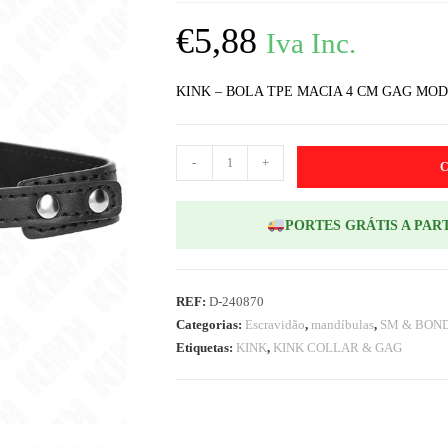
€
5,88
Iva Inc.
KINK – BOLA TPE MACIA 4 CM GAG MODE
-
+
PORTES GRÁTIS A PART
REF:
D-240870
Categorias:
Escravidão
,
mandíbulas
,
SM & BON
Etiquetas:
KINK
,
KINK COLLAR & GAG