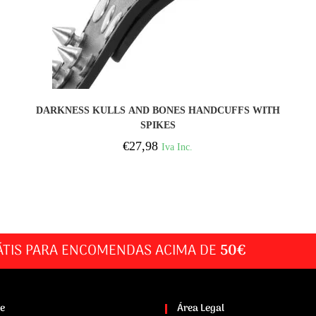
COMPRAR
DARKNESS KULLS AND BONES HANDCUFFS WITH
SPIKES
€
27,98
Iva Inc.
ÁTIS PARA ENCOMENDAS ACIMA DE
50€
te
Área Legal