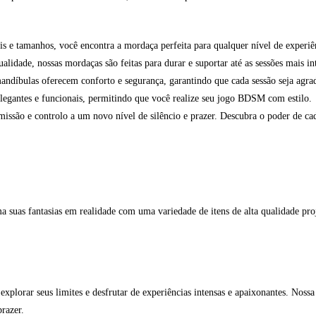
s e tamanhos, você encontra a mordaça perfeita para qualquer nível de experiên
alidade, nossas mordaças são feitas para durar e suportar até as sessões mais in
ndíbulas oferecem conforto e segurança, garantindo que cada sessão seja agra
legantes e funcionais, permitindo que você realize seu jogo BDSM com estilo.
missão e controlo a um novo nível de silêncio e prazer. Descubra o poder de ca
suas fantasias em realidade com uma variedade de itens de alta qualidade proje
xplorar seus limites e desfrutar de experiências intensas e apaixonantes. Noss
razer.