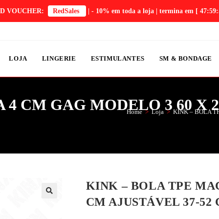
D VOUCHER:
RedSales
| - 10% em toda a loja | termina em
[ 47:59:
LOJA
LINGERIE
ESTIMULANTES
SM & BONDAGE
 4 CM GAG MODELO 3 60 X 2
Home
>
Loja
>
KINK – BOLA T
KINK – BOLA TPE MAC
CM AJUSTÁVEL 37-52